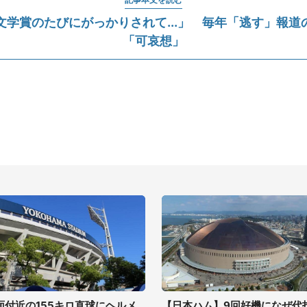
文学賞のたびにがっかりされて...」 毎年「逃す」報道
「可哀想」
面付近の155キロ直球にヘルメ
【日本ハム】9回好機になぜ代