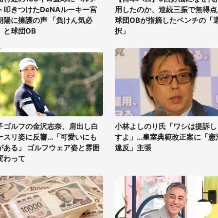
ト叩きつけたDeNAルーキー宮
用したのか、連続三振で無得点..
朝陽に擁護の声 「負けん気必
球団OBが指摘したベンチの「
」と球団OB
択」
子ゴルフの金沢志奈、肩出し白
小林よしのり氏「ワシは提訴し
ースリ姿に反響...「可愛いにも
すよ」...皇室典範改正案に「憲
がある」 ゴルフウェア姿と雰囲
違反」主張
変わって