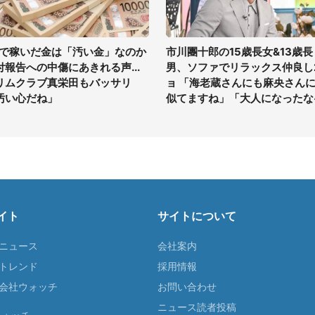
Vで稼いだ金は「汚い金」なのか
市川團十郎の15歳長女&13歳長
付報告への中傷にあきれる声...
男、ソファでリラックス仲良し
リムクラブ真栄田もバッサリ
ョ 「海老蔵さんにも麻央さん
汚い心だね」
似てますね」「大人になったな
イト
サイトについて
Tニュース
会社案内
Tトレンド
採用情報
ST会社ウォッチ
お問い合わせ
ニュース読者投稿