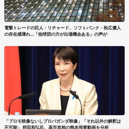
電撃トレードの巨人・リチャード、ソフトバンク・秋広優人
の存在感薄れ...「他球団の方が出場機会ある」の声が
「プロモ映像ないしプロパガンダ映像」「それ以外の解釈は
不可能」 想田和弘氏、高市首相の熊本視察動画を分析