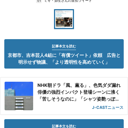
ミキ・昴生さんの宣伝ツイート
1/1
記事本文を読む
京都市、吉本芸人4組に「有償ツイート」依頼 広告と
明示せず物議、「より透明性を高めていく」
NHK朝ドラ「風、薫る」、色気ダダ漏れ
俳優の強烈インパクト登場シーンに沸く
「苦しそうなのに」「シャツ姿艶っぽ
い」
J-CASTニュース
記事本文を読む