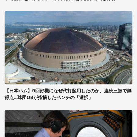
【日本ハム】9回好機になぜ代打起用したのか、連続三振で無
得点...球団OBが指摘したベンチの「選択」