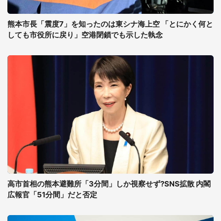
熊本市長「震度7」を知ったのは東シナ海上空 「とにかく何と
しても市役所に戻り」空港閉鎖でも示した執念
高市首相の熊本避難所「3分間」しか視察せず?SNS拡散 内閣
広報官「51分間」だと否定