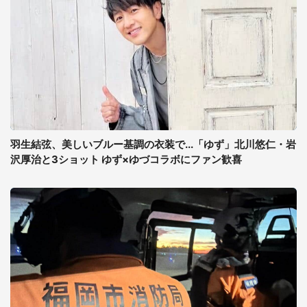
羽生結弦、美しいブルー基調の衣装で...「ゆず」北川悠仁・岩
沢厚治と3ショット ゆず×ゆづコラボにファン歓喜