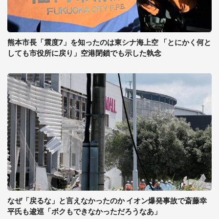
熊本市長「震度7」を知ったのは東シナ海上空 「とにかく何と
しても市役所に戻り」空港閉鎖でも示した執念
なぜ「戻るな」と言えなかったのか イオン爆発事故で斎藤幸
平氏も逡巡「ボクもできなかっただろうなあ」