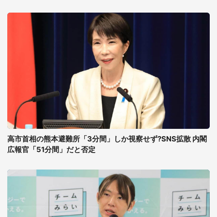
高市首相の熊本避難所「3分間」しか視察せず?SNS拡散 内閣
広報官「51分間」だと否定