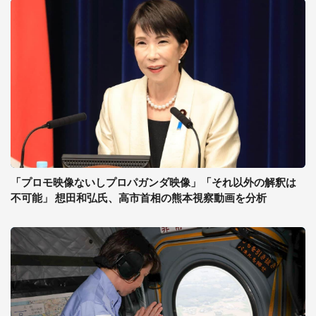
「プロモ映像ないしプロパガンダ映像」「それ以外の解釈は
不可能」 想田和弘氏、高市首相の熊本視察動画を分析