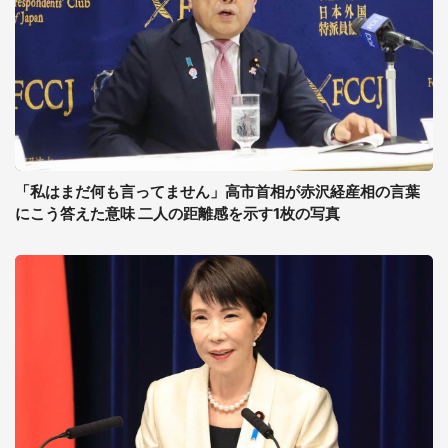
「私はまだ何も言ってません」高市首相が赤沢経産相の言葉
にこう答えた意味 二人の距離感を示す1枚の写真