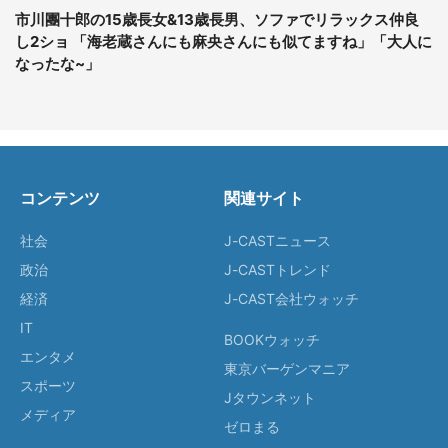
市川團十郎の15歳長女&13歳長男、ソファでリラックス仲良
し2ショ 「海老蔵さんにも麻央さんにも似てますね」「大人に
なったな~」
コンテンツ
関連サイト
社会
J-CASTニュース
政治
J-CASTトレンド
経済
J-CAST会社ウォッチ
IT
BOOKウォッチ
エンタメ
東京バーゲンマニア
スポーツ
Jタウンネット
メディア
ゼロまる