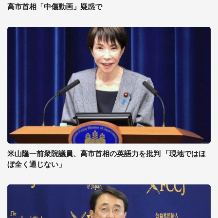
高市首相「中傷動画」疑惑で
米山隆一前衆院議員、高市首相の英語力を批判 「現地ではほ
ぼ全く通じない」