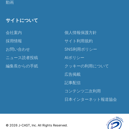
動画
サイトについて
会社案内
個人情報保護方針
採用情報
サイト利用規約
お問い合わせ
SNS利用ポリシー
ニュース読者投稿
AIポリシー
編集長からの手紙
クッキーの利用について
広告掲載
記事配信
コンテンツ二次利用
日本インターネット報道協会
© 2026 J-CAST, Inc. All Rights Reserved.