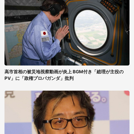
高市首相の被災地視察動画が炎上 BGM付き「総理が主役の
PV」に「政権プロパガンダ」批判