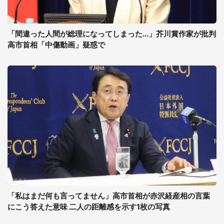
「間違った人間が総理になってしまった...」芥川賞作家が批判
高市首相「中傷動画」疑惑で
「私はまだ何も言ってません」高市首相が赤沢経産相の言葉
にこう答えた意味 二人の距離感を示す1枚の写真