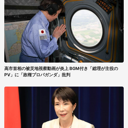
高市首相の被災地視察動画が炎上 BGM付き「総理が主役の
PV」に「政権プロパガンダ」批判