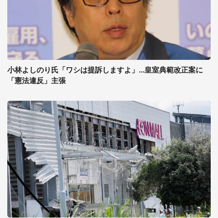
小林よしのり氏「ワシは提訴しますよ」...皇室典範改正案に
「憲法違反」主張