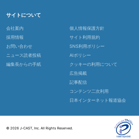
サイトについて
会社案内
個人情報保護方針
採用情報
サイト利用規約
お問い合わせ
SNS利用ポリシー
ニュース読者投稿
AIポリシー
編集長からの手紙
クッキーの利用について
広告掲載
記事配信
コンテンツ二次利用
日本インターネット報道協会
© 2026 J-CAST, Inc. All Rights Reserved.