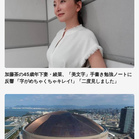
加藤茶の45歳年下妻・綾菜、「美文字」手書き勉強ノートに
反響 「字がめちゃくちゃキレイ!」「二度見しました」