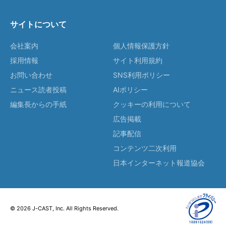
サイトについて
会社案内
個人情報保護方針
採用情報
サイト利用規約
お問い合わせ
SNS利用ポリシー
ニュース読者投稿
AIポリシー
編集長からの手紙
クッキーの利用について
広告掲載
記事配信
コンテンツ二次利用
日本インターネット報道協会
© 2026 J-CAST, Inc. All Rights Reserved.