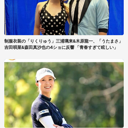
制服衣装の「りくりゅう」三浦璃来&木原龍一、「うたまさ」
吉田唄菜&森田真沙也の4ショに反響 「青春すぎて眩しい」