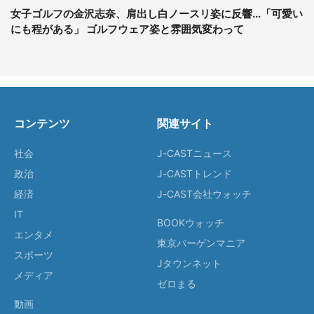
女子ゴルフの金沢志奈、肩出し白ノースリ姿に反響...「可愛い
にも程がある」 ゴルフウェア姿と雰囲気変わって
コンテンツ
関連サイト
社会
J-CASTニュース
政治
J-CASTトレンド
経済
J-CAST会社ウォッチ
IT
BOOKウォッチ
エンタメ
東京バーゲンマニア
スポーツ
Jタウンネット
メディア
ゼロまる
動画