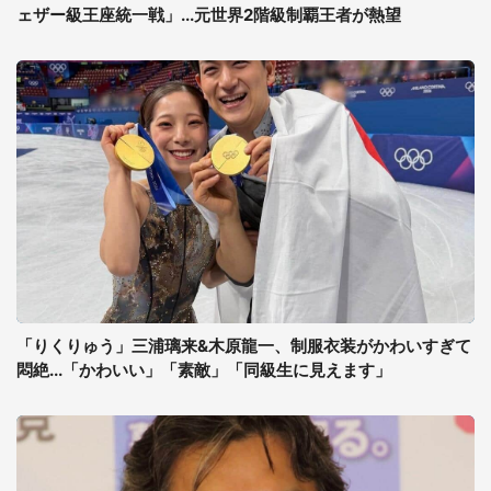
ェザー級王座統一戦」...元世界2階級制覇王者が熱望
「りくりゅう」三浦璃来&木原龍一、制服衣装がかわいすぎて
悶絶...「かわいい」「素敵」「同級生に見えます」