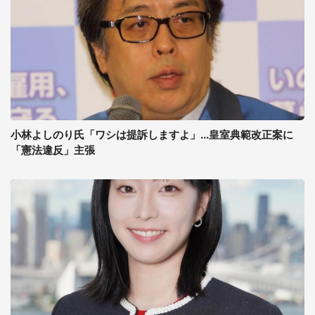
小林よしのり氏「ワシは提訴しますよ」...皇室典範改正案に
「憲法違反」主張