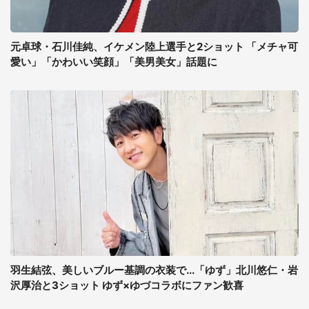
元卓球・石川佳純、イケメン陸上選手と2ショット 「メチャ可
愛い」「かわいい笑顔」「美男美女」話題に
羽生結弦、美しいブルー基調の衣装で...「ゆず」北川悠仁・岩
沢厚治と3ショット ゆず×ゆづコラボにファン歓喜