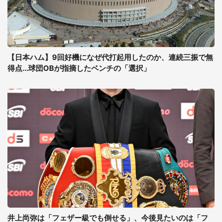
【日本ハム】9回好機になぜ代打起用したのか、連続三振で無
得点...球団OBが指摘したベンチの「選択」
井上尚弥は「フェザー級でも倒せる」、今後見たいのは「フ