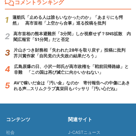
コメントランキング
蓮舫氏「止める人は誰もいなかったのか」「あまりにも愕
然」 高市首相「上空から合掌」巡る投稿を批判
高市首相の熊本避難所「3分間」しか視察せず？SNS拡散 内
閣広報官「51分間」だと否定
片山さつき財務相「失われた28年を取り戻す」投稿に批判
芥川賞作家「自民党の大失政の結果だろう」
広島原爆の日、小沢一郎氏が高市政権を「戦前回帰路線」と
非難 「この国は再び滅亡に向かいかねない」
AVで稼いだ金は「汚い金」なのか 寄付報告への中傷にあき
れる声...スリムクラブ真栄田もバッサリ「汚い心だね」
コンテンツ
関連サイト
社会
J-CASTニュース