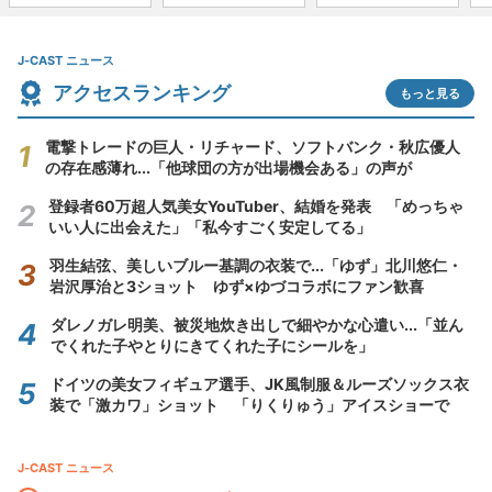
J-CAST ニュース
アクセスランキング
もっと見る
電撃トレードの巨人・リチャード、ソフトバンク・秋広優人
の存在感薄れ...「他球団の方が出場機会ある」の声が
登録者60万超人気美女YouTuber、結婚を発表 「めっちゃ
いい人に出会えた」「私今すごく安定してる」
羽生結弦、美しいブルー基調の衣装で...「ゆず」北川悠仁・
岩沢厚治と3ショット ゆず×ゆづコラボにファン歓喜
ダレノガレ明美、被災地炊き出しで細やかな心遣い...「並ん
でくれた子やとりにきてくれた子にシールを」
ドイツの美女フィギュア選手、JK風制服＆ルーズソックス衣
装で「激カワ」ショット 「りくりゅう」アイスショーで
J-CAST ニュース