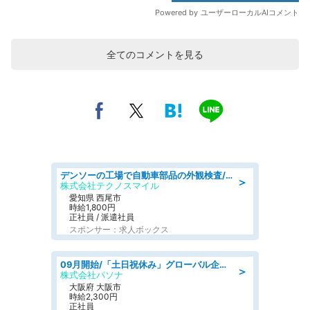
全てのコメントを見る
デンソーの工場で自動車部品の外観検査/denso aichi
＞
株式会社テクノスマイル
愛知県 西尾市
時給1,800円
正社員 / 派遣社員
スポンサー：求人ボックス
09月開始/「土日祝休み」グローバル企業での産業保健のお仕事/保健師/高時給/残業なし/服装自由
＞
株式会社パソナ
大阪府 大阪市
時給2,300円
正社員