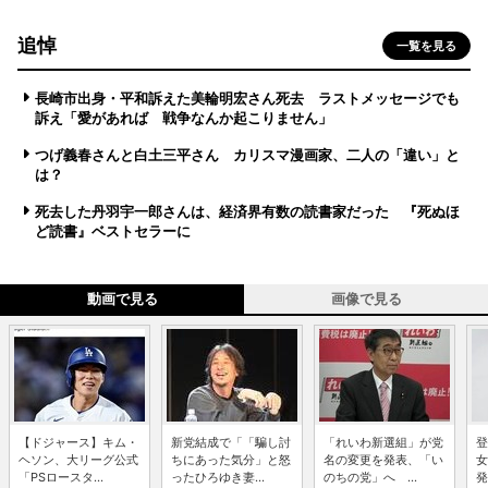
追悼
一覧を見る
長崎市出身・平和訴えた美輪明宏さん死去 ラストメッセージでも
訴え「愛があれば 戦争なんか起こりません」
つげ義春さんと白土三平さん カリスマ漫画家、二人の「違い」と
は？
死去した丹羽宇一郎さんは、経済界有数の読書家だった 『死ぬほ
ど読書』ベストセラーに
動画で見る
画像で見る
【ドジャース】キム・
新党結成で「「騙し討
「れいわ新選組」が党
登
ヘソン、大リーグ公式
ちにあった気分」と怒
名の変更を発表、「い
女
「PSロースタ...
ったひろゆき妻...
のちの党」へ ...
発