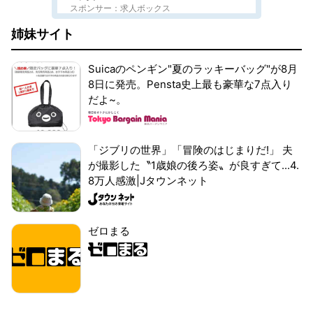
スポンサー：求人ボックス
姉妹サイト
Suicaのペンギン"夏のラッキーバッグ"が8月
8日に発売。Pensta史上最も豪華な7点入り
だよ~。
「ジブリの世界」「冒険のはじまりだ!」 夫
が撮影した〝1歳娘の後ろ姿〟が良すぎて...4.
8万人感激|Jタウンネット
ゼロまる