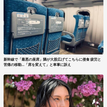
新幹線で「最悪の座席」隣が大股広げてこちらに侵食 疲労と
苦痛の移動...「席を変えて」と車掌に訴え