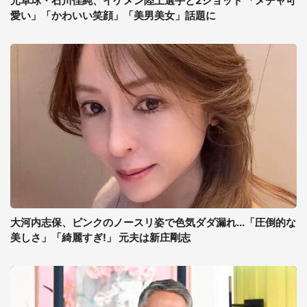
元卓球・石川佳純、イケメン陸上選手と2ショット 「メチャ可
愛い」「かわいい笑顔」「美男美女」話題に
大河内志保、ピンクのノースリ姿で色気ダダ漏れ...「圧倒的な
美しさ」「綺麗すぎ!」 元夫は新庄剛志