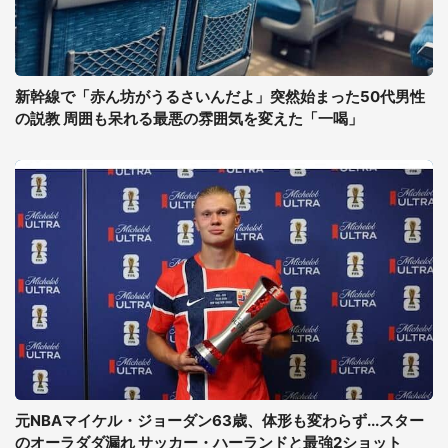
新幹線で「赤ん坊がうるさいんだよ」突然始まった50代男性
の説教 周囲も呆れる最悪の雰囲気を変えた「一喝」
元NBAマイケル・ジョーダン63歳、体形も変わらず...スター
のオーラダダ漏れ サッカー・ハーランドと最強2ショット