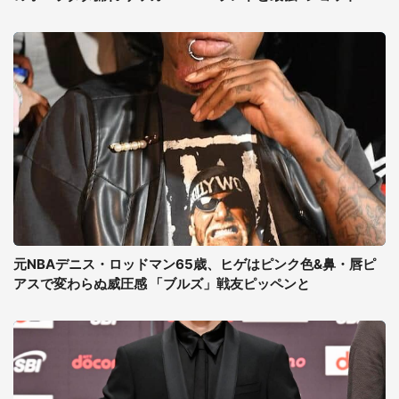
元NBAデニス・ロッドマン65歳、ヒゲはピンク色&鼻・唇ピ
アスで変わらぬ威圧感 「ブルズ」戦友ピッペンと