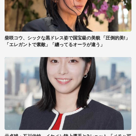
柴咲コウ、シックな黒ドレス姿で国宝級の美貌 「圧倒的美!」
「エレガントで素敵」「纏ってるオーラが違う」