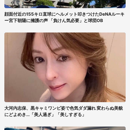
顔面付近の155キロ直球にヘルメット叩きつけたDeNAルーキ
ー宮下朝陽に擁護の声 「負けん気必要」と球団OB
大河内志保、黒キャミワンピ姿で色気ダダ漏れ 変わらぬ美貌
にどよめき...「美人過ぎ」「美しすぎる」