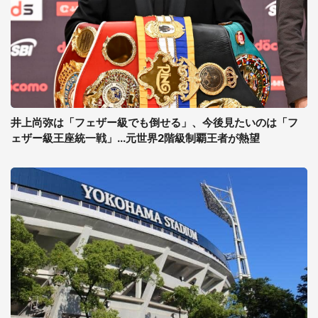
井上尚弥は「フェザー級でも倒せる」、今後見たいのは「フ
ェザー級王座統一戦」...元世界2階級制覇王者が熱望