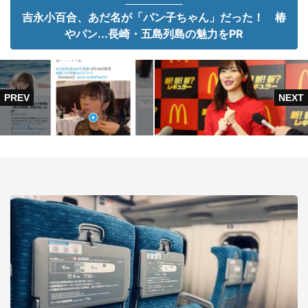
吉永小百合、あだ名が「パン子ちゃん」だった！ 椿
やパン...長崎・五島列島の魅力をPR