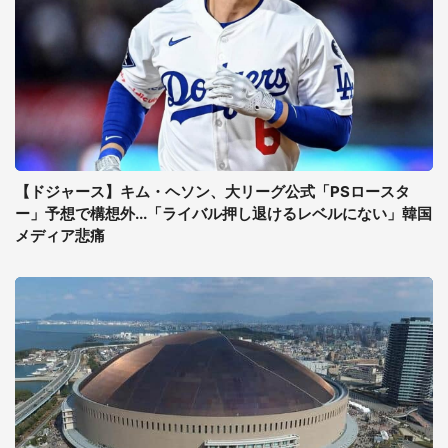
【ドジャース】キム・ヘソン、大リーグ公式「PSロースタ
ー」予想で構想外...「ライバル押し退けるレベルにない」韓国
メディア悲痛