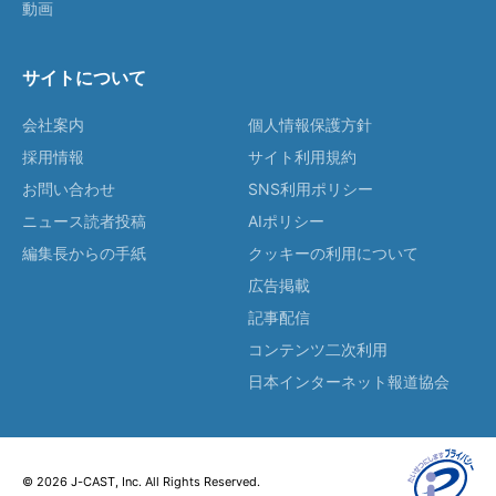
動画
サイトについて
会社案内
個人情報保護方針
採用情報
サイト利用規約
お問い合わせ
SNS利用ポリシー
ニュース読者投稿
AIポリシー
編集長からの手紙
クッキーの利用について
広告掲載
記事配信
コンテンツ二次利用
日本インターネット報道協会
© 2026 J-CAST, Inc. All Rights Reserved.