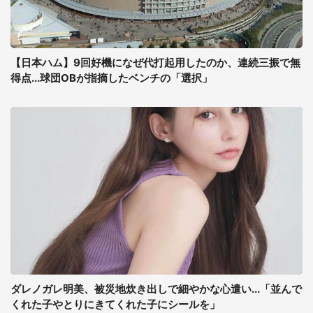
【日本ハム】9回好機になぜ代打起用したのか、連続三振で無
得点...球団OBが指摘したベンチの「選択」
ダレノガレ明美、被災地炊き出しで細やかな心遣い...「並んで
くれた子やとりにきてくれた子にシールを」