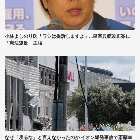
小林よしのり氏「ワシは提訴しますよ」...皇室典範改正案に
「憲法違反」主張
なぜ「戻るな」と言えなかったのか イオン爆発事故で斎藤幸