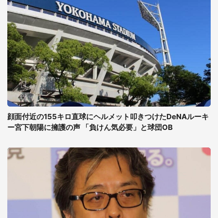
顔面付近の155キロ直球にヘルメット叩きつけたDeNAルーキ
ー宮下朝陽に擁護の声 「負けん気必要」と球団OB