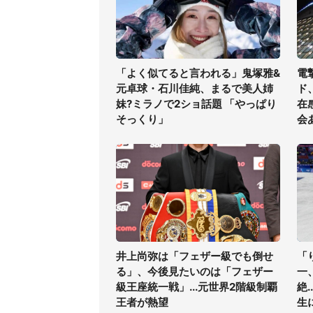
「よく似てると言われる」鬼塚雅&
電
元卓球・石川佳純、まるで美人姉
ド
妹?ミラノで2ショ話題 「やっぱり
在
そっくり」
会
井上尚弥は「フェザー級でも倒せ
「
る」、今後見たいのは「フェザー
一
級王座統一戦」...元世界2階級制覇
絶
王者が熱望
生