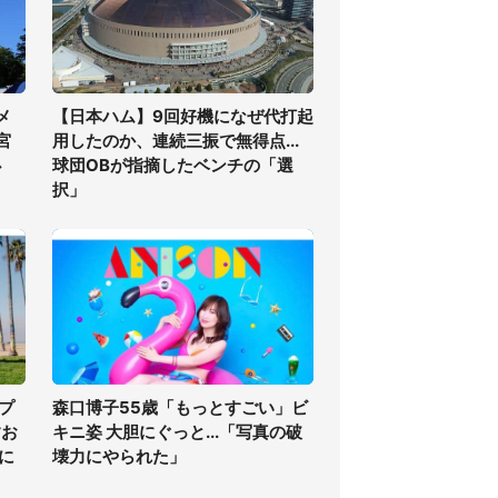
メ
【日本ハム】9回好機になぜ代打起
宮
用したのか、連続三振で無得点...
必
球団OBが指摘したベンチの「選
択」
プ
森口博子55歳「もっとすごい」ビ
すお
キニ姿 大胆にぐっと...「写真の破
に
壊力にやられた」