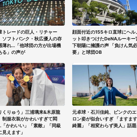
撃トレードの巨人・リチャー
顔面付近の155キロ直球にヘル
、ソフトバンク・秋広優人の存
ット叩きつけたDeNAルーキー
感薄れ...「他球団の方が出場機
下朝陽に擁護の声 「負けん気
ある」の声が
要」と球団OB
りくりゅう」三浦璃来&木原龍
元卓球・石川佳純、ピンクのエ
、制服衣装がかわいすぎて悶
ロン姿が似合いすぎ 「ますま
...「かわいい」「素敵」「同級
綺麗」「相変わらず美人」話題
に見えます」