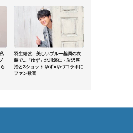
私
羽生結弦、美しいブルー基調の衣
ブ
装で...「ゆず」北川悠仁・岩沢厚
わら
治と3ショット ゆず×ゆづコラボに
ファン歓喜