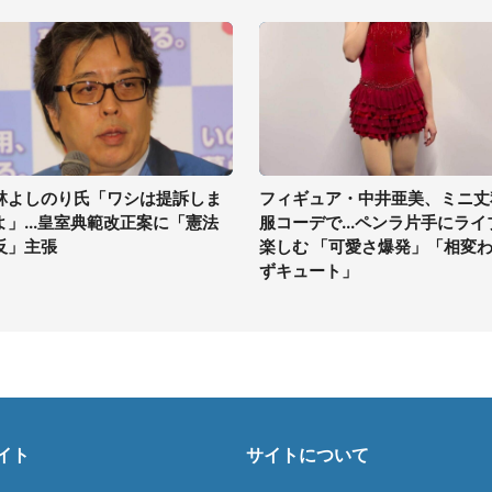
林よしのり氏「ワシは提訴しま
フィギュア・中井亜美、ミニ丈
よ」...皇室典範改正案に「憲法
服コーデで...ペンラ片手にライ
反」主張
楽しむ 「可愛さ爆発」「相変
ずキュート」
イト
サイトについて