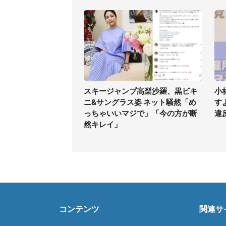
スキージャンプ高梨沙羅、黒ビキ
小
ニ&サングラス姿 ネット騒然「め
す
っちゃいいマジで」「今の方が断
違
然キレイ」
コンテンツ
関連サ