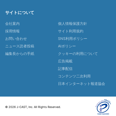
サイトについて
会社案内
個人情報保護方針
採用情報
サイト利用規約
お問い合わせ
SNS利用ポリシー
ニュース読者投稿
AIポリシー
編集長からの手紙
クッキーの利用について
広告掲載
記事配信
コンテンツ二次利用
日本インターネット報道協会
© 2026 J-CAST, Inc. All Rights Reserved.