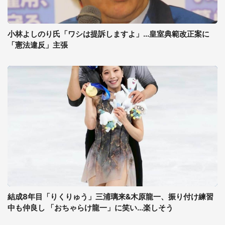
小林よしのり氏「ワシは提訴しますよ」...皇室典範改正案に
「憲法違反」主張
結成8年目「りくりゅう」三浦璃来&木原龍一、振り付け練習
中も仲良し 「おちゃらけ龍一」に笑い...楽しそう