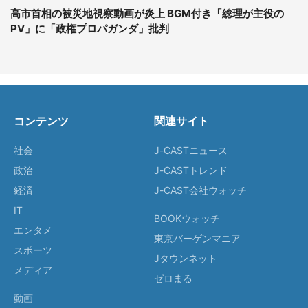
高市首相の被災地視察動画が炎上 BGM付き「総理が主役の
PV」に「政権プロパガンダ」批判
コンテンツ
関連サイト
社会
J-CASTニュース
政治
J-CASTトレンド
経済
J-CAST会社ウォッチ
IT
BOOKウォッチ
エンタメ
東京バーゲンマニア
スポーツ
Jタウンネット
メディア
ゼロまる
動画