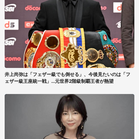
井上尚弥は「フェザー級でも倒せる」、今後見たいのは「フ
ェザー級王座統一戦」...元世界2階級制覇王者が熱望