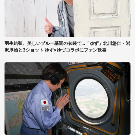
羽生結弦、美しいブルー基調の衣装で...「ゆず」北川悠仁・岩
沢厚治と3ショット ゆず×ゆづコラボにファン歓喜