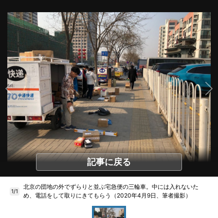
記事に戻る
北京の団地の外でずらりと並ぶ宅急便の三輪車。中には入れないた
1/1
め、電話をして取りにきてもらう（2020年4月9日、筆者撮影）