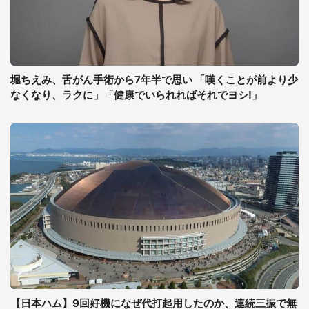
堀ちえみ、舌がん手術から7年半で思い 「嘆くことが前より少
なくなり、ラクに」「健康でいられればそれでヨシ!」
【日本ハム】9回好機になぜ代打起用したのか、連続三振で無