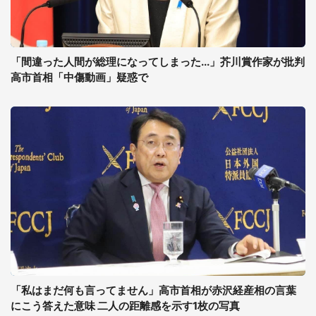
「間違った人間が総理になってしまった...」芥川賞作家が批判
高市首相「中傷動画」疑惑で
「私はまだ何も言ってません」高市首相が赤沢経産相の言葉
にこう答えた意味 二人の距離感を示す1枚の写真