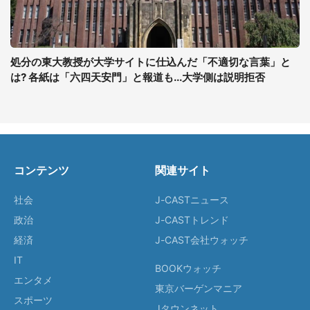
処分の東大教授が大学サイトに仕込んだ「不適切な言葉」と
は? 各紙は「六四天安門」と報道も...大学側は説明拒否
コンテンツ
関連サイト
社会
J-CASTニュース
政治
J-CASTトレンド
経済
J-CAST会社ウォッチ
IT
BOOKウォッチ
エンタメ
東京バーゲンマニア
スポーツ
Jタウンネット