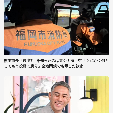
熊本市長「震度7」を知ったのは東シナ海上空 「とにかく何と
しても市役所に戻り」空港閉鎖でも示した執念