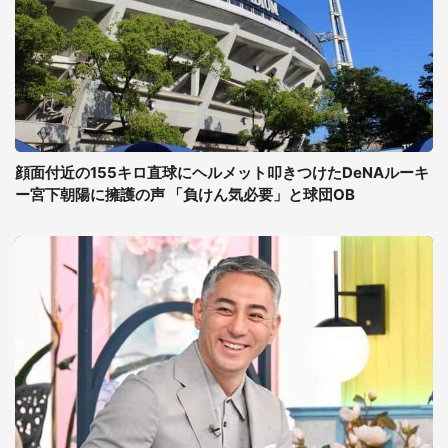
顔面付近の155キロ直球にヘルメット叩きつけたDeNAルーキ
ー宮下朝陽に擁護の声 「負けん気必要」と球団OB