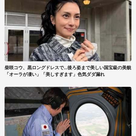
柴咲コウ、黒ロングドレスで...後ろ姿まで美しい国宝級の美貌
「オーラが凄い」「美しすぎます」色気ダダ漏れ