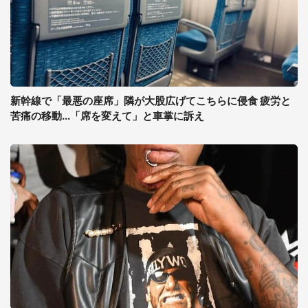
新幹線で「最悪の座席」隣が大股広げてこちらに侵食 疲労と
苦痛の移動...「席を変えて」と車掌に訴え