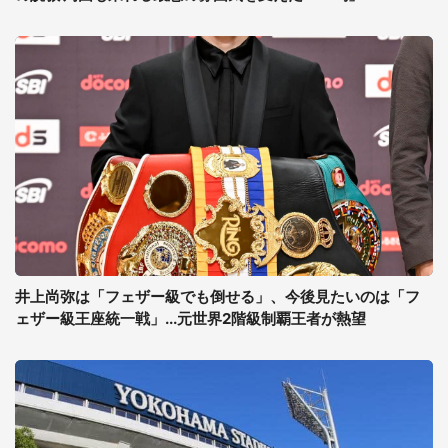
井上尚弥は「フェザー級でも倒せる」、今後見たいのは「フ
ェザー級王座統一戦」...元世界2階級制覇王者が熱望