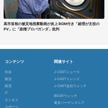
高市首相の被災地視察動画が炎上 BGM付き「総理が主役の
PV」に「政権プロパガンダ」批判
コンテンツ
関連サイト
社会
J-CASTニュース
政治
J-CASTトレンド
経済
J-CAST会社ウォッチ
IT
BOOKウォッチ
エンタメ
東京バーゲンマニア
スポーツ