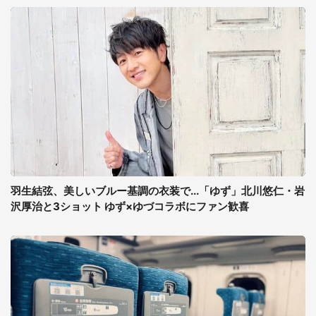
羽生結弦、美しいブルー基調の衣装で...「ゆず」北川悠仁・岩
沢厚治と3ショット ゆず×ゆづコラボにファン歓喜