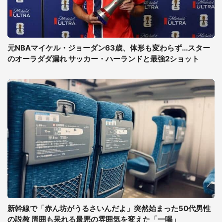
元NBAマイケル・ジョーダン63歳、体形も変わらず...スター
のオーラダダ漏れ サッカー・ハーランドと最強2ショット
新幹線で「赤ん坊がうるさいんだよ」突然始まった50代男性
の説教 周囲も呆れる最悪の雰囲気を変えた「一喝」