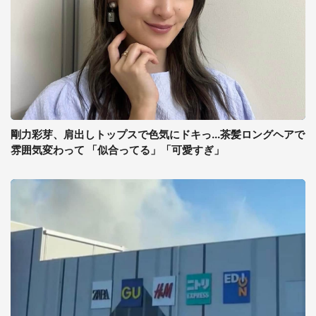
剛力彩芽、肩出しトップスで色気にドキっ...茶髪ロングヘアで
雰囲気変わって 「似合ってる」「可愛すぎ」