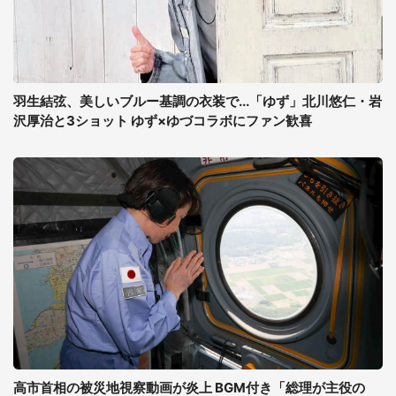
羽生結弦、美しいブルー基調の衣装で...「ゆず」北川悠仁・岩
沢厚治と3ショット ゆず×ゆづコラボにファン歓喜
高市首相の被災地視察動画が炎上 BGM付き「総理が主役の