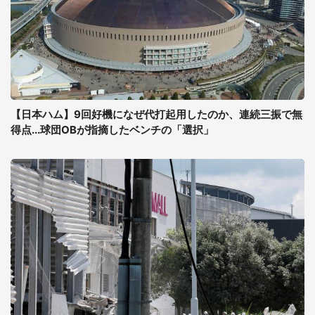
【日本ハム】9回好機になぜ代打起用したのか、連続三振で無
得点...球団OBが指摘したベンチの「選択」