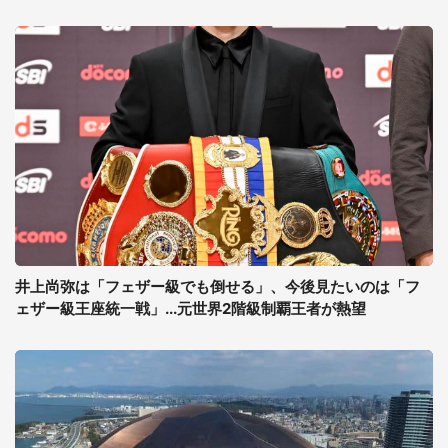
井上尚弥は「フェザー級でも倒せる」、今後見たいのは「フ
ェザー級王座統一戦」...元世界2階級制覇王者が熱望