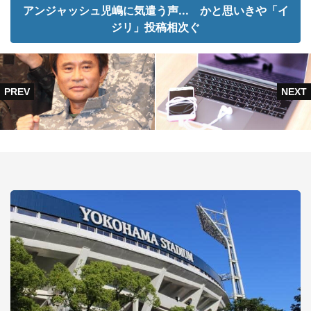
アンジャッシュ児嶋に気遣う声... かと思いきや「イ
ジリ」投稿相次ぐ