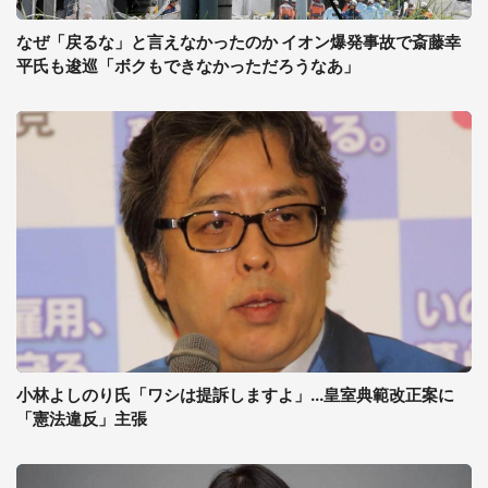
なぜ「戻るな」と言えなかったのか イオン爆発事故で斎藤幸
平氏も逡巡「ボクもできなかっただろうなあ」
小林よしのり氏「ワシは提訴しますよ」...皇室典範改正案に
「憲法違反」主張