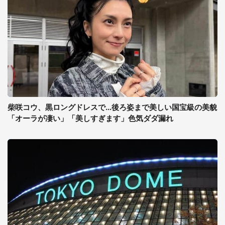
柴咲コウ、黒ロングドレスで...後ろ姿まで美しい国宝級の美貌
「オーラが凄い」「美しすぎます」色気ダダ漏れ