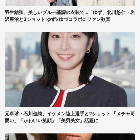
羽生結弦、美しいブルー基調の衣装で...「ゆず」北川悠仁・岩
沢厚治と3ショット ゆず×ゆづコラボにファン歓喜
元卓球・石川佳純、イケメン陸上選手と2ショット 「メチャ可
愛い」「かわいい笑顔」「美男美女」話題に