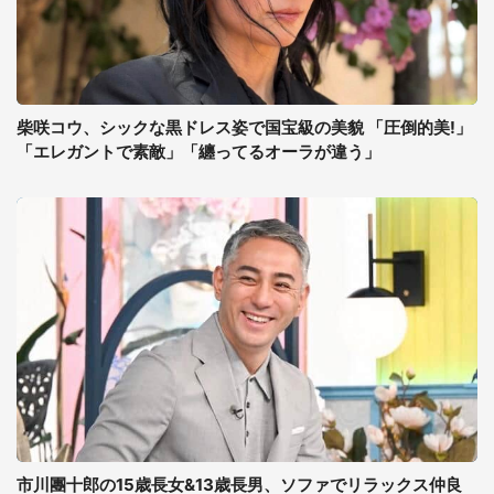
柴咲コウ、シックな黒ドレス姿で国宝級の美貌 「圧倒的美!」
「エレガントで素敵」「纏ってるオーラが違う」
市川團十郎の15歳長女&13歳長男、ソファでリラックス仲良