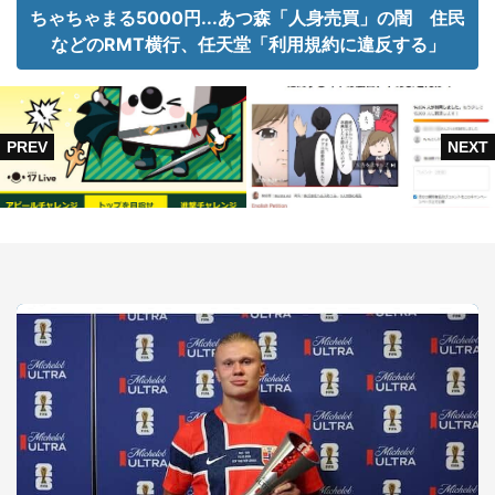
ちゃちゃまる5000円...あつ森「人身売買」の闇 住民
などのRMT横行、任天堂「利用規約に違反する」