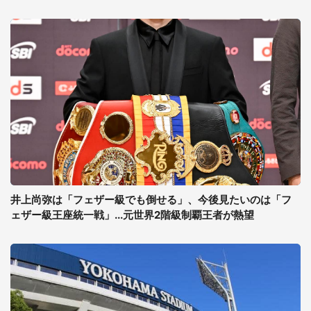
井上尚弥は「フェザー級でも倒せる」、今後見たいのは「フ
ェザー級王座統一戦」...元世界2階級制覇王者が熱望