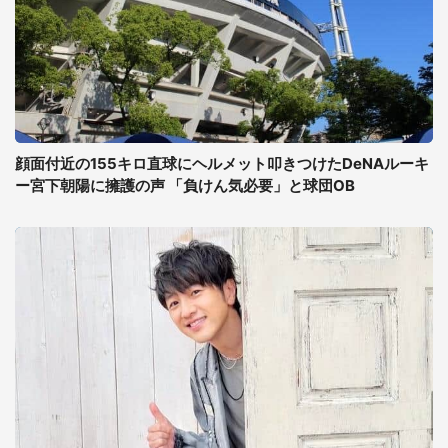
顔面付近の155キロ直球にヘルメット叩きつけたDeNAルーキ
ー宮下朝陽に擁護の声 「負けん気必要」と球団OB