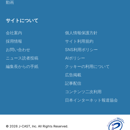
動画
サイトについて
会社案内
個人情報保護方針
採用情報
サイト利用規約
お問い合わせ
SNS利用ポリシー
ニュース読者投稿
AIポリシー
編集長からの手紙
クッキーの利用について
広告掲載
記事配信
コンテンツ二次利用
日本インターネット報道協会
© 2026 J-CAST, Inc. All Rights Reserved.