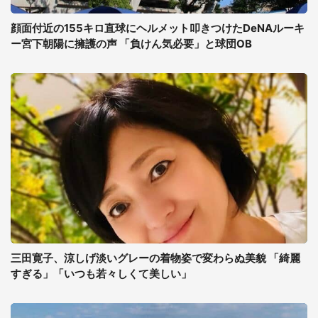
顔面付近の155キロ直球にヘルメット叩きつけたDeNAルーキ
ー宮下朝陽に擁護の声 「負けん気必要」と球団OB
三田寛子、涼しげ淡いグレーの着物姿で変わらぬ美貌 「綺麗
すぎる」「いつも若々しくて美しい」