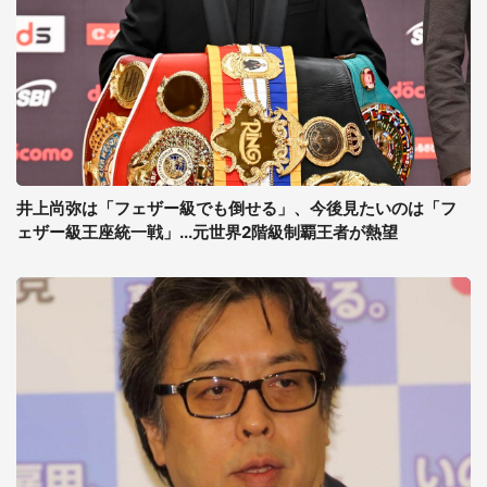
井上尚弥は「フェザー級でも倒せる」、今後見たいのは「フ
ェザー級王座統一戦」...元世界2階級制覇王者が熱望