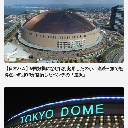
【日本ハム】9回好機になぜ代打起用したのか、連続三振で無
得点...球団OBが指摘したベンチの「選択」