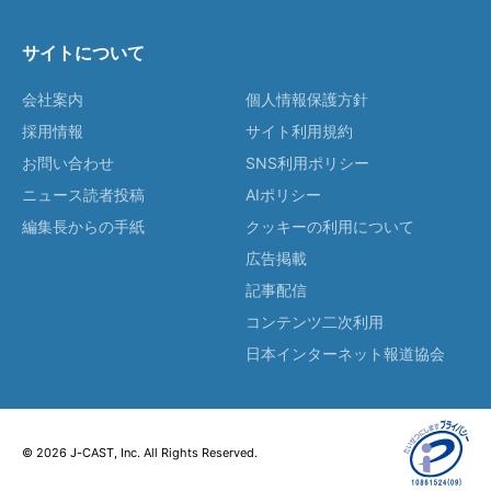
サイトについて
会社案内
個人情報保護方針
採用情報
サイト利用規約
お問い合わせ
SNS利用ポリシー
ニュース読者投稿
AIポリシー
編集長からの手紙
クッキーの利用について
広告掲載
記事配信
コンテンツ二次利用
日本インターネット報道協会
© 2026 J-CAST, Inc. All Rights Reserved.