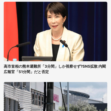
高市首相の熊本避難所「3分間」しか視察せず?SNS拡散 内閣
広報官「51分間」だと否定