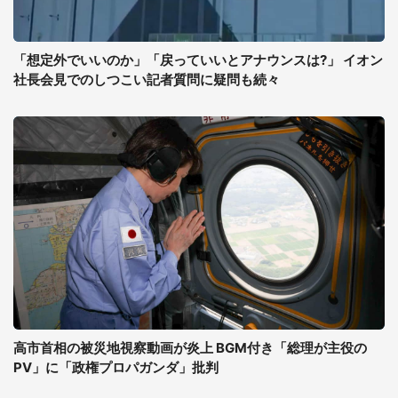
「想定外でいいのか」「戻っていいとアナウンスは?」 イオン
社長会見でのしつこい記者質問に疑問も続々
高市首相の被災地視察動画が炎上 BGM付き「総理が主役の
PV」に「政権プロパガンダ」批判