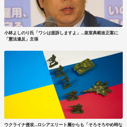
小林よしのり氏「ワシは提訴しますよ」...皇室典範改正案に
「憲法違反」主張
ウクライナ侵攻...ロシアエリート層からも「そろそろやめ時な