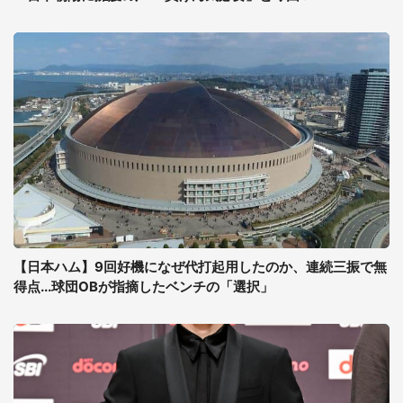
【日本ハム】9回好機になぜ代打起用したのか、連続三振で無
得点...球団OBが指摘したベンチの「選択」