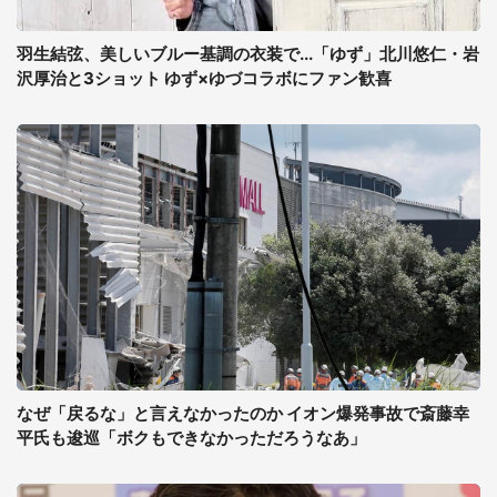
羽生結弦、美しいブルー基調の衣装で...「ゆず」北川悠仁・岩
沢厚治と3ショット ゆず×ゆづコラボにファン歓喜
なぜ「戻るな」と言えなかったのか イオン爆発事故で斎藤幸
平氏も逡巡「ボクもできなかっただろうなあ」