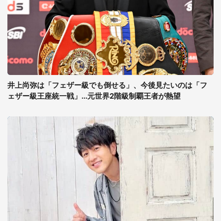
井上尚弥は「フェザー級でも倒せる」、今後見たいのは「フ
ェザー級王座統一戦」...元世界2階級制覇王者が熱望