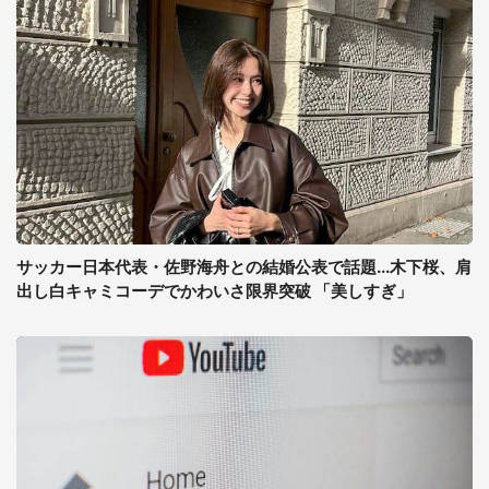
サッカー日本代表・佐野海舟との結婚公表で話題...木下桜、肩
出し白キャミコーデでかわいさ限界突破 「美しすぎ」