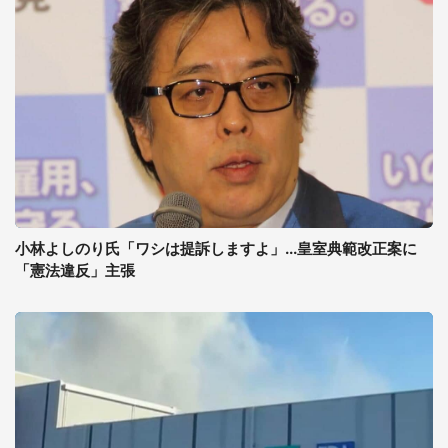
小林よしのり氏「ワシは提訴しますよ」...皇室典範改正案に
「憲法違反」主張