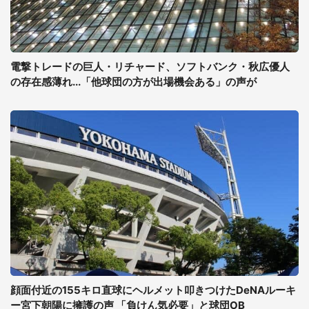
電撃トレードの巨人・リチャード、ソフトバンク・秋広優人
の存在感薄れ...「他球団の方が出場機会ある」の声が
顔面付近の155キロ直球にヘルメット叩きつけたDeNAルーキ
ー宮下朝陽に擁護の声 「負けん気必要」と球団OB