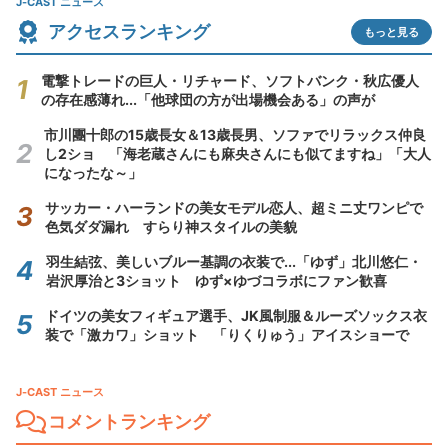
J-CAST ニュース
アクセスランキング
もっと見る
電撃トレードの巨人・リチャード、ソフトバンク・秋広優人
の存在感薄れ...「他球団の方が出場機会ある」の声が
市川團十郎の15歳長女＆13歳長男、ソファでリラックス仲良
し2ショ 「海老蔵さんにも麻央さんにも似てますね」「大人
になったな～」
サッカー・ハーランドの美女モデル恋人、超ミニ丈ワンピで
色気ダダ漏れ すらり神スタイルの美貌
羽生結弦、美しいブルー基調の衣装で...「ゆず」北川悠仁・
岩沢厚治と3ショット ゆず×ゆづコラボにファン歓喜
ドイツの美女フィギュア選手、JK風制服＆ルーズソックス衣
装で「激カワ」ショット 「りくりゅう」アイスショーで
J-CAST ニュース
コメントランキング