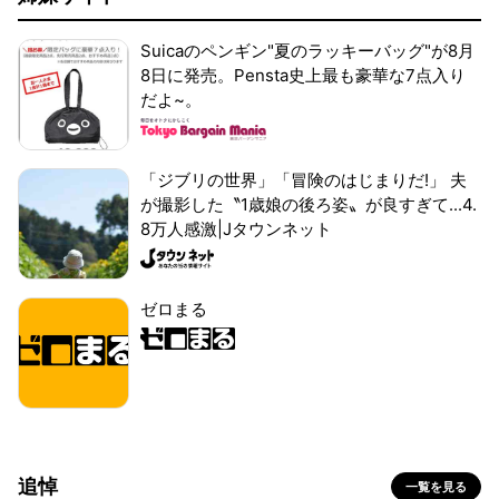
Suicaのペンギン"夏のラッキーバッグ"が8月
8日に発売。Pensta史上最も豪華な7点入り
だよ~。
「ジブリの世界」「冒険のはじまりだ!」 夫
が撮影した〝1歳娘の後ろ姿〟が良すぎて...4.
8万人感激|Jタウンネット
ゼロまる
追悼
一覧を見る