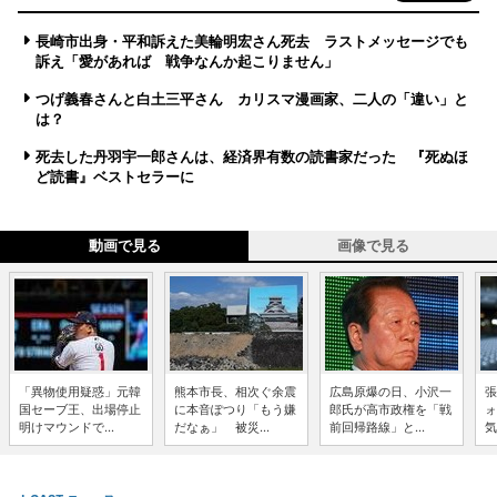
長崎市出身・平和訴えた美輪明宏さん死去 ラストメッセージでも
訴え「愛があれば 戦争なんか起こりません」
つげ義春さんと白土三平さん カリスマ漫画家、二人の「違い」と
は？
死去した丹羽宇一郎さんは、経済界有数の読書家だった 『死ぬほ
ど読書』ベストセラーに
動画で見る
画像で見る
「異物使用疑惑」元韓
熊本市長、相次ぐ余震
広島原爆の日、小沢一
張
国セーブ王、出場停止
に本音ぽつり「もう嫌
郎氏が高市政権を「戦
ォ
明けマウンドで...
だなぁ」 被災...
前回帰路線」と...
気