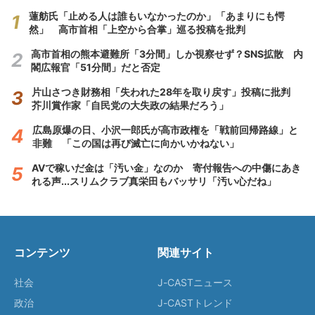
蓮舫氏「止める人は誰もいなかったのか」「あまりにも愕
然」 高市首相「上空から合掌」巡る投稿を批判
高市首相の熊本避難所「3分間」しか視察せず？SNS拡散 内
閣広報官「51分間」だと否定
片山さつき財務相「失われた28年を取り戻す」投稿に批判
芥川賞作家「自民党の大失政の結果だろう」
広島原爆の日、小沢一郎氏が高市政権を「戦前回帰路線」と
非難 「この国は再び滅亡に向かいかねない」
AVで稼いだ金は「汚い金」なのか 寄付報告への中傷にあき
れる声...スリムクラブ真栄田もバッサリ「汚い心だね」
コンテンツ
関連サイト
社会
J-CASTニュース
政治
J-CASTトレンド