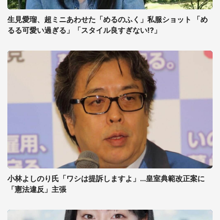
生見愛瑠、超ミニあわせた「めるのふく」私服ショット 「め
るる可愛い過ぎる」「スタイル良すぎない!?」
小林よしのり氏「ワシは提訴しますよ」...皇室典範改正案に
「憲法違反」主張