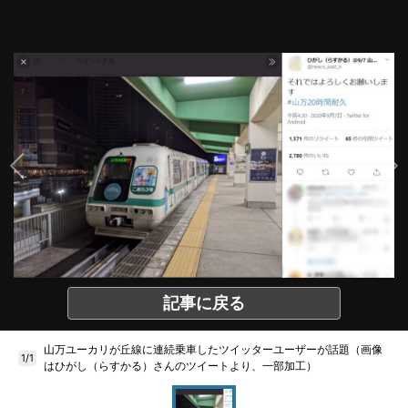
記事に戻る
山万ユーカリが丘線に連続乗車したツイッターユーザーが話題（画像
1/1
はひがし（らすかる）さんのツイートより、一部加工）