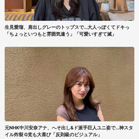
生見愛瑠、肩出しグレーのトップスで...大人っぽくてドキっ
「ちょっといつもと雰囲気違う」「可愛いすぎて滅」
元NHK中川安奈アナ、へそ出し&ド派手巨人ユニ姿で...神スタ
イル炸裂 G党も大喜び「反則級のビジュアル」