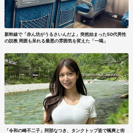
新幹線で「赤ん坊がうるさいんだよ」突然始まった50代男性
の説教 周囲も呆れる最悪の雰囲気を変えた「一喝」
「令和の峰不二子」阿部なつき、タンクトップ姿で颯爽と街