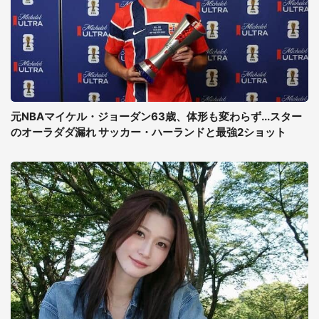
元NBAマイケル・ジョーダン63歳、体形も変わらず...スター
のオーラダダ漏れ サッカー・ハーランドと最強2ショット