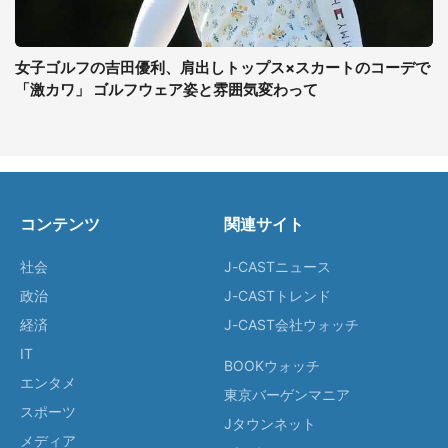
女子ゴルフの吉田優利、肩出しトップス×スカートのコーデで
「激カワ」 ゴルフウェア姿と雰囲気変わって
コンテンツ
関連サイト
社会
J-CASTニュース
政治
J-CASTトレンド
経済
J-CAST会社ウォッチ
IT
BOOKウォッチ
エンタメ
東京バーゲンマニア
スポーツ
Jタウンネット
メディア