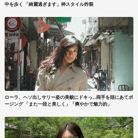
中を歩く 「綺麗過ぎます」神スタイル炸裂
ローラ、ヘソ出しサリー姿の美貌にドキっ...両手を頭にあてポ
ージング 「また一段と美しく」「爽やかで魅力的」