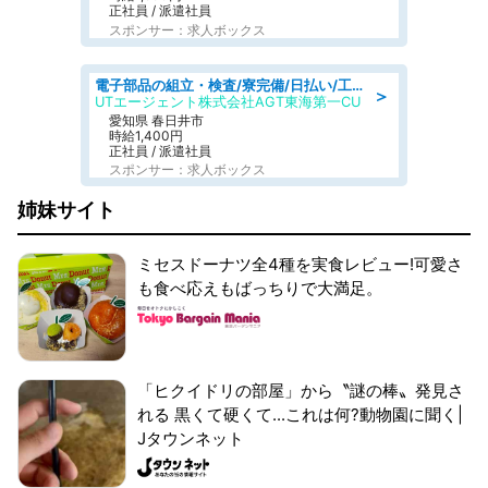
正社員 / 派遣社員
スポンサー：求人ボックス
電子部品の組立・検査/寮完備/日払い/工場・製造
＞
UTエージェント株式会社AGT東海第一CU
愛知県 春日井市
時給1,400円
正社員 / 派遣社員
スポンサー：求人ボックス
姉妹サイト
ミセスドーナツ全4種を実食レビュー!可愛さ
も食べ応えもばっちりで大満足。
「ヒクイドリの部屋」から〝謎の棒〟発見さ
れる 黒くて硬くて...これは何?動物園に聞く|
Jタウンネット