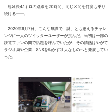
総延長4.1キロの路線を20時間、同じ区間を何度も乗り
続ける――。
2020年9月7日、こんな無謀で「謎」とも思えるチャレ
ンジに一人のツイッターユーザーが挑んだ。当初は一部の
鉄道ファンの間で話題を呼んでいたが、その情熱はやがて
ラジオ局や企業、SNSを動かす壮大なものへと発展してい
った。