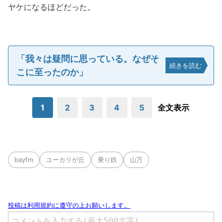
ヤケになるほどだった。
「我々は疑問に思っている。なぜそ
続きを読む
こに至ったのか」
1
2
3
4
5
全文表示
bayfm
ユーカリが丘
乗り鉄
山万