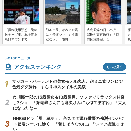
「異物使用疑惑」元韓
熊本市長、相次ぐ余震
広島原爆の日、小沢一
張
国セーブ王、出場停止
に本音ぽつり「もう嫌
郎氏が高市政権を「戦
ォ
明けマウンドで...
だなぁ」 被災...
前回帰路線」と...
気
J-CAST ニュース
アクセスランキング
もっと見る
サッカー・ハーランドの美女モデル恋人、超ミニ丈ワンピで
色気ダダ漏れ すらり神スタイルの美貌
市川團十郎の15歳長女＆13歳長男、ソファでリラックス仲良
し2ショ 「海老蔵さんにも麻央さんにも似てますね」「大人
になったな～」
NHK朝ドラ「風、薫る」、色気ダダ漏れ俳優の強烈インパク
ト登場シーンに沸く 「苦しそうなのに」「シャツ姿艶っぽ
い」