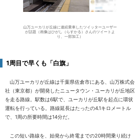
山万ユーカリが丘線に連続乗車したツイッターユーザー
が話題（画像はひがし（らすかる）さんのツイートよ
り、一部加工）
1周目で早くも「白旗」
山万ユーカリが丘線は千葉県佐倉市にある、山万株式会
社（東京都）が開発したニュータウン・ユーカリが丘地区
を走る路線。駅数は6駅で、ユーカリが丘駅を起点に環状
運転を行っている。路線延長はたったの4.1キロメートル
で、1周の所要時間は14分だ。
この短い路線を、始発から終電までの20時間乗り続け