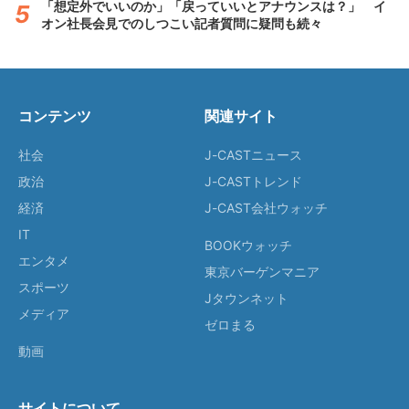
「想定外でいいのか」「戻っていいとアナウンスは？」 イ
オン社長会見でのしつこい記者質問に疑問も続々
コンテンツ
関連サイト
社会
J-CASTニュース
政治
J-CASTトレンド
経済
J-CAST会社ウォッチ
IT
BOOKウォッチ
エンタメ
東京バーゲンマニア
スポーツ
Jタウンネット
メディア
ゼロまる
動画
サイトについて