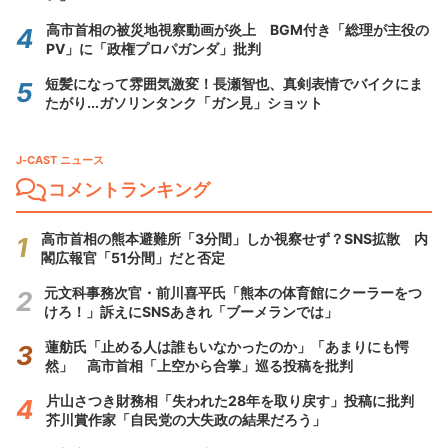
高市首相の被災地視察動画が炎上 BGM付き「総理が主役の
PV」に「政権プロパガンダ」批判
短髪になって雰囲気激変！長瀬智也、真剣表情でバイクにま
たがり...ガソリンタンク「ガン見」ショット
J-CAST ニュース
コメントランキング
高市首相の熊本避難所「3分間」しか視察せず？SNS拡散 内
閣広報官「51分間」だと否定
元文科事務次官・前川喜平氏「熊本の体育館にクーラーをつ
けろ！」訴えにSNSあきれ「ブーメランでは」
蓮舫氏「止める人は誰もいなかったのか」「あまりにも愕
然」 高市首相「上空から合掌」巡る投稿を批判
片山さつき財務相「失われた28年を取り戻す」投稿に批判
芥川賞作家「自民党の大失政の結果だろう」