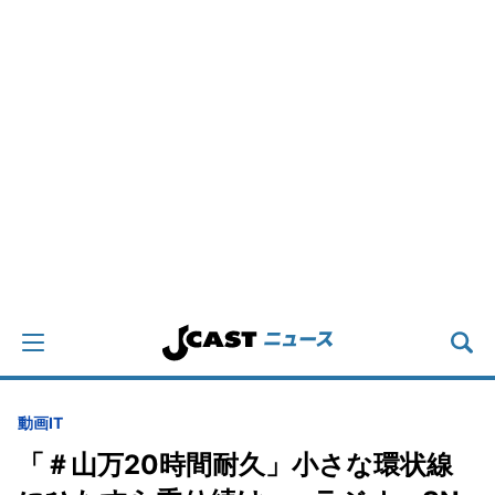
動画
IT
「＃山万20時間耐久」小さな環状線