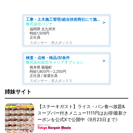
工事・土木施工管理/総合技術商社にて施工管理のお仕事/即日勤務可/車通勤可/工事・土木施工管理/生産・品質管理
＞
株式会社パソナ
福岡県 北九州市
時給1,506円
正社員
スポンサー：求人ボックス
検査・点検・検品/好条件
＞
株式会社綜合キャリアオプション
熊本県 菊陽町
時給1,800円～2,250円
正社員 / 派遣社員
スポンサー：求人ボックス
姉妹サイト
【ステーキガスト】ライス・パン食べ放題&
スープバー付きメニュー1111円はお得!最新ク
ーポンを公式Xで公開中《9月23日まで》