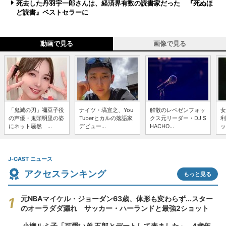
死去した丹羽宇一郎さんは、経済界有数の読書家だった 『死ぬほ
ど読書』ベストセラーに
動画で見る
画像で見る
「鬼滅の刃」禰豆子役
ナイツ・塙宣之、You
解散のレペゼンフォッ
女
の声優・鬼頭明里の姿
Tuberヒカルの落語家
クス元リーダー・DJ S
利
にネット騒然 ...
デビュー...
HACHO...
ッ
J-CAST ニュース
アクセスランキング
もっと見る
元NBAマイケル・ジョーダン63歳、体形も変わらず...スター
のオーラダダ漏れ サッカー・ハーランドと最強2ショット
小柳ルミ子「可愛い弟 五郎とデートして来ました」...4歳年