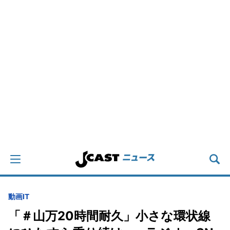
動画
IT
「＃山万20時間耐久」小さな環状線