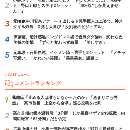
下・野口五郎とステキ2ショット 「40代にしか見えませ
ん！」
元NHK中川安奈アナ、へそ出し＆ド派手巨人ユニ姿で...神ス
タイル炸裂 G党も大喜び「反則級のビジュアル」
伊藤蘭、透け感黒ロングドレス姿で色気ダダ漏れ...変わらぬ
美貌の衝撃 「ずっと変わらず綺麗」「美しすぎ」
元卓球・石川佳純、イケメン陸上選手と2ショット 「メチャ
可愛い」「かわいい笑顔」「美男美女」話題に
J-CAST ニュース
コメントランキング
蓮舫氏「止める人は誰もいなかったのか」「あまりにも愕
然」 高市首相「上空から合掌」巡る投稿を批判
高市首相の熊本避難所「3分間」しか視察せず？SNS拡散 内
閣広報官「51分間」だと否定
広島原爆の日、小沢一郎氏が高市政権を「戦前回帰路線」と