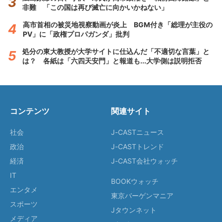
非難 「この国は再び滅亡に向かいかねない」
高市首相の被災地視察動画が炎上 BGM付き「総理が主役の
PV」に「政権プロパガンダ」批判
処分の東大教授が大学サイトに仕込んだ「不適切な言葉」と
は？ 各紙は「六四天安門」と報道も...大学側は説明拒否
コンテンツ
関連サイト
社会
J-CASTニュース
政治
J-CASTトレンド
経済
J-CAST会社ウォッチ
IT
BOOKウォッチ
エンタメ
東京バーゲンマニア
スポーツ
Jタウンネット
メディア