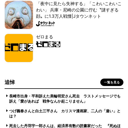
「夜中に見たら失神する」「こわいこわいこ
わい」 兵庫・尼崎の公園に佇む〝謎すぎる
顔〟に1.3万人戦慄|Jタウンネット
ゼロまる
追悼
一覧を見る
長崎市出身・平和訴えた美輪明宏さん死去 ラストメッセージでも
訴え「愛があれば 戦争なんか起こりません」
つげ義春さんと白土三平さん カリスマ漫画家、二人の「違い」と
は？
死去した丹羽宇一郎さんは、経済界有数の読書家だった 『死ぬほ