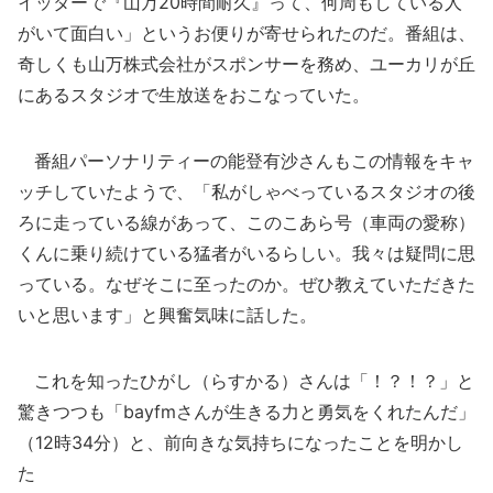
イッターで『山万20時間耐久』って、何周もしている人
がいて面白い」というお便りが寄せられたのだ。番組は、
奇しくも山万株式会社がスポンサーを務め、ユーカリが丘
にあるスタジオで生放送をおこなっていた。
番組パーソナリティーの能登有沙さんもこの情報をキャ
ッチしていたようで、「私がしゃべっているスタジオの後
ろに走っている線があって、このこあら号（車両の愛称）
くんに乗り続けている猛者がいるらしい。我々は疑問に思
っている。なぜそこに至ったのか。ぜひ教えていただきた
いと思います」と興奮気味に話した。
これを知ったひがし（らすかる）さんは「！？！？」と
驚きつつも「bayfmさんが生きる力と勇気をくれたんだ」
（12時34分）と、前向きな気持ちになったことを明かし
た