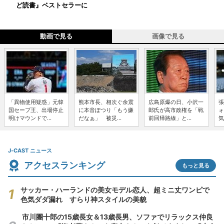
ど読書』ベストセラーに
動画で見る
画像で見る
「異物使用疑惑」元韓
熊本市長、相次ぐ余震
広島原爆の日、小沢一
張
国セーブ王、出場停止
に本音ぽつり「もう嫌
郎氏が高市政権を「戦
ォ
明けマウンドで...
だなぁ」 被災...
前回帰路線」と...
気
J-CAST ニュース
アクセスランキング
もっと見る
サッカー・ハーランドの美女モデル恋人、超ミニ丈ワンピで
色気ダダ漏れ すらり神スタイルの美貌
市川團十郎の15歳長女＆13歳長男、ソファでリラックス仲良