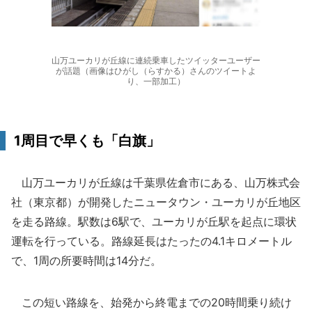
山万ユーカリが丘線に連続乗車したツイッターユーザー
が話題（画像はひがし（らすかる）さんのツイートよ
り、一部加工）
1周目で早くも「白旗」
山万ユーカリが丘線は千葉県佐倉市にある、山万株式会
社（東京都）が開発したニュータウン・ユーカリが丘地区
を走る路線。駅数は6駅で、ユーカリが丘駅を起点に環状
運転を行っている。路線延長はたったの4.1キロメートル
で、1周の所要時間は14分だ。
この短い路線を、始発から終電までの20時間乗り続け