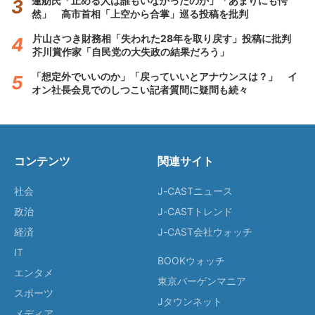
蓮舫氏「止める人は誰もいなかったのか」「あまりにも愕
然」 高市首相「上空から合掌」巡る投稿を批判
片山さつき財務相「失われた28年を取り戻す」投稿に批判
芥川賞作家「自民党の大失政の結果だろう」
「想定外でいいのか」「戻っていいとアナウンスは？」 イ
オン社長会見でのしつこい記者質問に疑問も続々
コンテンツ
関連サイト
社会
J-CASTニュース
政治
J-CASTトレンド
経済
J-CAST会社ウォッチ
IT
BOOKウォッチ
エンタメ
東京バーゲンマニア
スポーツ
Jタウンネット
メディア