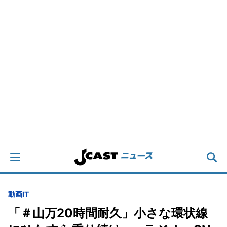
動画
IT
「＃山万20時間耐久」小さな環状線