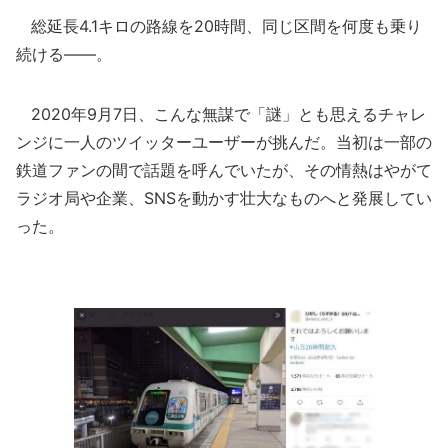
総延長4.1キロの路線を20時間、同じ区間を何度も乗り
続ける――。
2020年9月7日、こんな無謀で「謎」とも思えるチャレ
ンジに一人のツイッターユーザーが挑んだ。当初は一部の
鉄道ファンの間で話題を呼んでいたが、その情熱はやがて
ラジオ局や企業、SNSを動かす壮大なものへと発展してい
った。