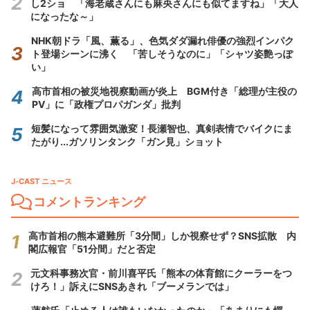
し2ショ 「海老蔵さんにも麻央さんにも似てますね」「大人
になったな～」
NHK朝ドラ「風、薫る」、色気ダダ漏れ俳優の強烈インパク
ト登場シーンに沸く 「苦しそうなのに」「シャツ姿艶っぽ
い」
高市首相の被災地視察動画が炎上 BGM付き「総理が主役の
PV」に「政権プロパガンダ」批判
短髪になって雰囲気激変！長瀬智也、真剣表情でバイクにま
たがり...ガソリンタンク「ガン見」ショット
J-CAST ニュース
コメントランキング
高市首相の熊本避難所「3分間」しか視察せず？SNS拡散 内
閣広報官「51分間」だと否定
元文科事務次官・前川喜平氏「熊本の体育館にクーラーをつ
けろ！」訴えにSNSあきれ「ブーメランでは」