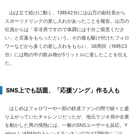
山は立て続けに動く。13時42分には山万の副社長から
スポーツドリンクの差し入れがあったことを報告。山万の
社員からは「非冷房ですので体調には十分ご留意くださ
い」と言葉をもらったという。その後も駆け付けたフォロ
ワーなどから多くの差し入れをもらい、38周目（16時23
分）には鞄の中の飲み物が5リットルに達したことを伝え
た。
SNS上でも話題、「応援ソング」作る人も
はじめはフォロワーや一部の鉄道ファンの間で細々と盛
り上がっていたチャレンジだったが、地元ラジオ局や企業
を動かした男の情熱には、一般のSNSユーザーも反応。Y
ahoo！JAPANのトレンドランキングでは17時頃に「山