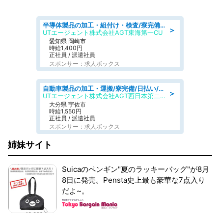
半導体製品の加工・組付け・検査/寮完備/日勤/日払い/工場・製造
＞
UTエージェント株式会社AGT東海第一CU
愛知県 岡崎市
時給1,400円
正社員 / 派遣社員
スポンサー：求人ボックス
自動車製品の加工・運搬/寮完備/日払い/工場・製造
＞
UTエージェント株式会社AGT西日本第二CU
大分県 宇佐市
時給1,550円
正社員 / 派遣社員
スポンサー：求人ボックス
姉妹サイト
Suicaのペンギン"夏のラッキーバッグ"が8月
8日に発売。Pensta史上最も豪華な7点入り
だよ~。