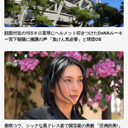
顔面付近の155キロ直球にヘルメット叩きつけたDeNAルーキ
ー宮下朝陽に擁護の声 「負けん気必要」と球団OB
柴咲コウ、シックな黒ドレス姿で国宝級の美貌 「圧倒的美!」