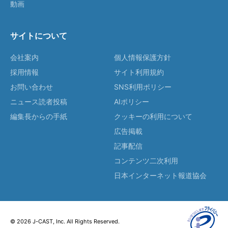
動画
サイトについて
会社案内
個人情報保護方針
採用情報
サイト利用規約
お問い合わせ
SNS利用ポリシー
ニュース読者投稿
AIポリシー
編集長からの手紙
クッキーの利用について
広告掲載
記事配信
コンテンツ二次利用
日本インターネット報道協会
© 2026 J-CAST, Inc. All Rights Reserved.