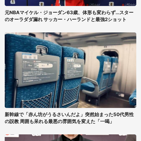
元NBAマイケル・ジョーダン63歳、体形も変わらず...スター
のオーラダダ漏れ サッカー・ハーランドと最強2ショット
新幹線で「赤ん坊がうるさいんだよ」突然始まった50代男性
の説教 周囲も呆れる最悪の雰囲気を変えた「一喝」