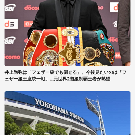
井上尚弥は「フェザー級でも倒せる」、今後見たいのは「フ
ェザー級王座統一戦」...元世界2階級制覇王者が熱望