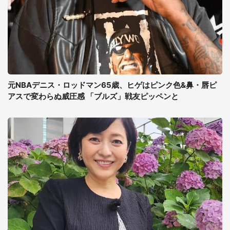
元NBAデニス・ロッドマン65歳、ヒゲはピンク色&鼻・唇ピ
アスで変わらぬ威圧感 「ブルズ」戦友ピッペンと