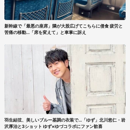
新幹線で「最悪の座席」隣が大股広げてこちらに侵食 疲労と
苦痛の移動...「席を変えて」と車掌に訴え
羽生結弦、美しいブルー基調の衣装で...「ゆず」北川悠仁・岩
沢厚治と3ショット ゆず×ゆづコラボにファン歓喜