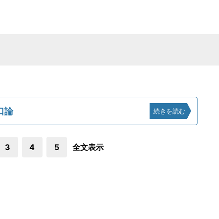
口論
続きを読む
3
4
5
全文表示