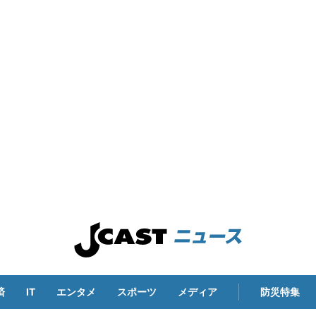
済
IT
エンタメ
スポーツ
メディア
防災特集