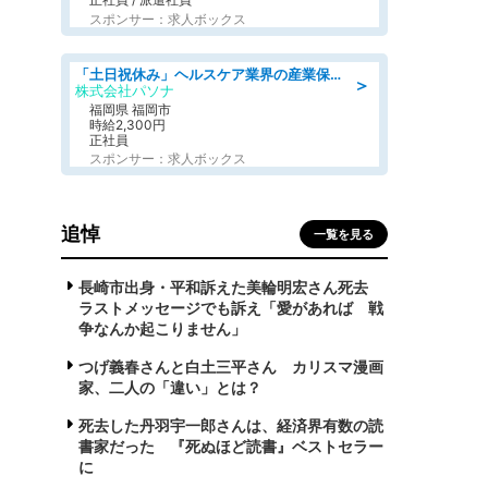
スポンサー：求人ボックス
「土日祝休み」ヘルスケア業界の産業保健師/高時給/未経験OK/要資格:保健師、正看護師
＞
株式会社パソナ
福岡県 福岡市
時給2,300円
正社員
スポンサー：求人ボックス
追悼
一覧を見る
長崎市出身・平和訴えた美輪明宏さん死去
ラストメッセージでも訴え「愛があれば 戦
争なんか起こりません」
つげ義春さんと白土三平さん カリスマ漫画
家、二人の「違い」とは？
死去した丹羽宇一郎さんは、経済界有数の読
書家だった 『死ぬほど読書』ベストセラー
に