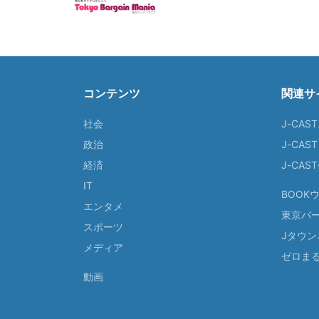
コンテンツ
関連サ
社会
J-CAS
政治
J-CAS
経済
J-CA
IT
BOOK
エンタメ
東京バ
スポーツ
Jタウン
メディア
ゼロま
動画