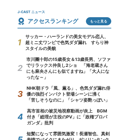
J-CAST ニュース
アクセスランキング
もっと見る
サッカー・ハーランドの美女モデル恋人、
超ミニ丈ワンピで色気ダダ漏れ すらり神
スタイルの美貌
市川團十郎の15歳長女＆13歳長男、ソファ
でリラックス仲良し2ショ 「海老蔵さん
にも麻央さんにも似てますね」「大人にな
ったな～」
NHK朝ドラ「風、薫る」、色気ダダ漏れ俳
優の強烈インパクト登場シーンに沸く
「苦しそうなのに」「シャツ姿艶っぽい」
高市首相の被災地視察動画が炎上 BGM
付き「総理が主役のPV」に「政権プロパ
ガンダ」批判
短髪になって雰囲気激変！長瀬智也、真剣
表情でバイクにまたがり...ガソリンタンク