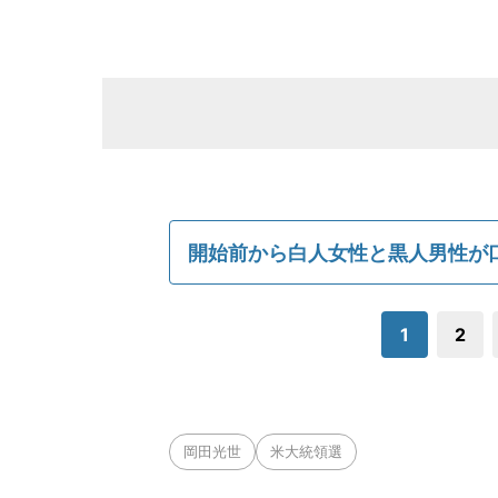
開始前から白人女性と黒人男性が
1
2
岡田光世
米大統領選