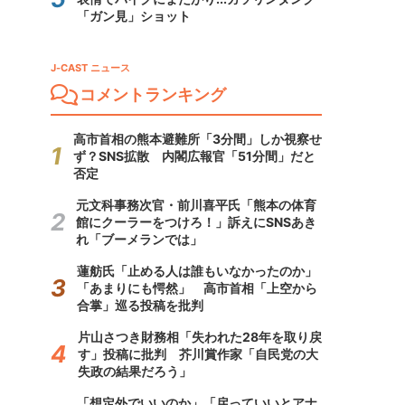
「ガン見」ショット
J-CAST ニュース
コメントランキング
高市首相の熊本避難所「3分間」しか視察せ
ず？SNS拡散 内閣広報官「51分間」だと
否定
元文科事務次官・前川喜平氏「熊本の体育
館にクーラーをつけろ！」訴えにSNSあき
れ「ブーメランでは」
蓮舫氏「止める人は誰もいなかったのか」
「あまりにも愕然」 高市首相「上空から
合掌」巡る投稿を批判
片山さつき財務相「失われた28年を取り戻
す」投稿に批判 芥川賞作家「自民党の大
失政の結果だろう」
「想定外でいいのか」「戻っていいとアナ