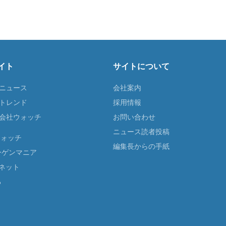
イト
サイトについて
Tニュース
会社案内
Tトレンド
採用情報
ST会社ウォッチ
お問い合わせ
ニュース読者投稿
ウォッチ
編集長からの手紙
ーゲンマニア
ネット
る