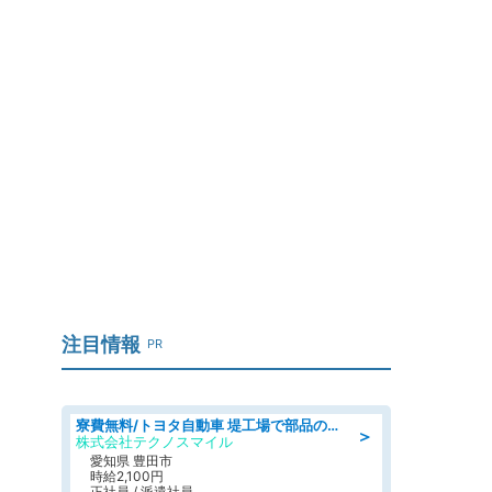
注目情報
PR
寮費無料/トヨタ自動車 堤工場で部品の組立製造/tutumi
＞
株式会社テクノスマイル
愛知県 豊田市
時給2,100円
正社員 / 派遣社員