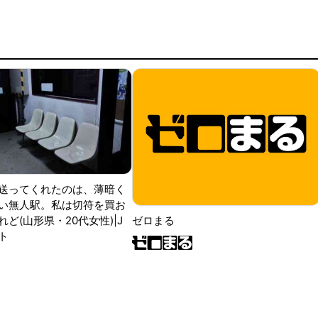
送ってくれたのは、薄暗く
い無人駅。私は切符を買お
ど(山形県・20代女性)|J
ゼロまる
ト