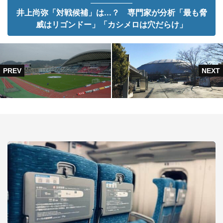
井上尚弥「対戦候補」は...？ 専門家が分析「最も脅
威はリゴンドー」「カシメロは穴だらけ」