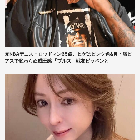
元NBAデニス・ロッドマン65歳、ヒゲはピンク色&鼻・唇ピ
アスで変わらぬ威圧感 「ブルズ」戦友ピッペンと