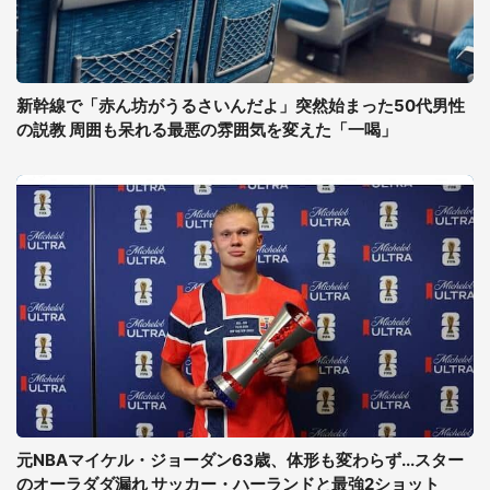
新幹線で「赤ん坊がうるさいんだよ」突然始まった50代男性
の説教 周囲も呆れる最悪の雰囲気を変えた「一喝」
元NBAマイケル・ジョーダン63歳、体形も変わらず...スター
のオーラダダ漏れ サッカー・ハーランドと最強2ショット