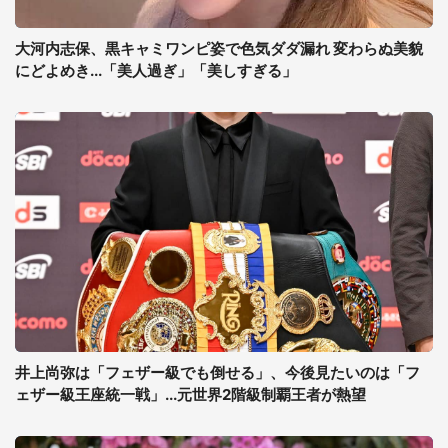
大河内志保、黒キャミワンピ姿で色気ダダ漏れ 変わらぬ美貌
にどよめき...「美人過ぎ」「美しすぎる」
井上尚弥は「フェザー級でも倒せる」、今後見たいのは「フ
ェザー級王座統一戦」...元世界2階級制覇王者が熱望