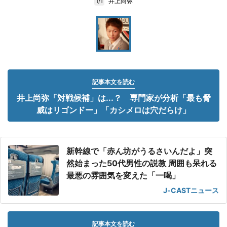
井上尚弥
1/1
記事本文を読む
井上尚弥「対戦候補」は...？ 専門家が分析「最も脅
威はリゴンドー」「カシメロは穴だらけ」
新幹線で「赤ん坊がうるさいんだよ」突
然始まった50代男性の説教 周囲も呆れる
最悪の雰囲気を変えた「一喝」
J-CASTニュース
記事本文を読む