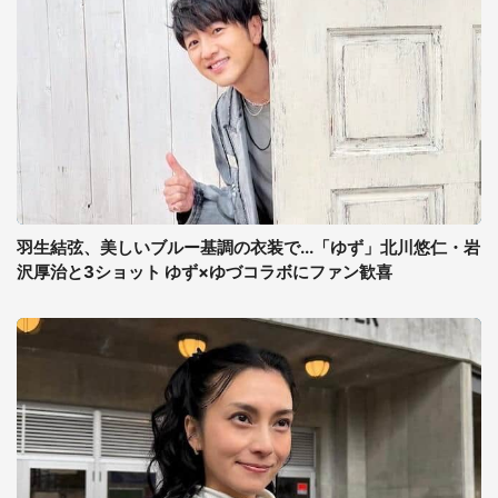
羽生結弦、美しいブルー基調の衣装で...「ゆず」北川悠仁・岩
沢厚治と3ショット ゆず×ゆづコラボにファン歓喜