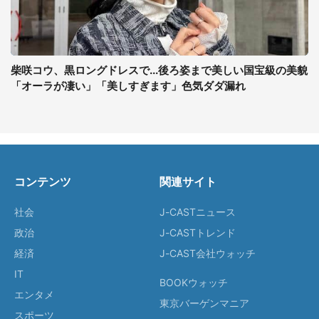
柴咲コウ、黒ロングドレスで...後ろ姿まで美しい国宝級の美貌
「オーラが凄い」「美しすぎます」色気ダダ漏れ
コンテンツ
関連サイト
社会
J-CASTニュース
政治
J-CASTトレンド
経済
J-CAST会社ウォッチ
IT
BOOKウォッチ
エンタメ
東京バーゲンマニア
スポーツ