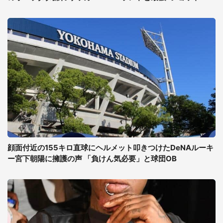
顔面付近の155キロ直球にヘルメット叩きつけたDeNAルーキ
ー宮下朝陽に擁護の声 「負けん気必要」と球団OB