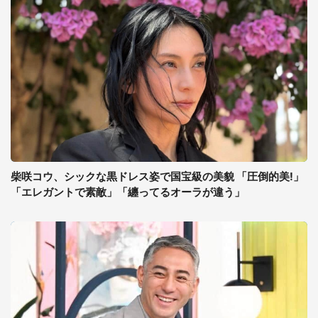
柴咲コウ、シックな黒ドレス姿で国宝級の美貌 「圧倒的美!」
「エレガントで素敵」「纏ってるオーラが違う」