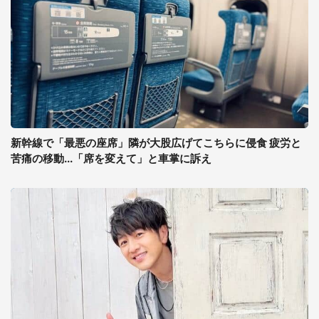
新幹線で「最悪の座席」隣が大股広げてこちらに侵食 疲労と
苦痛の移動...「席を変えて」と車掌に訴え