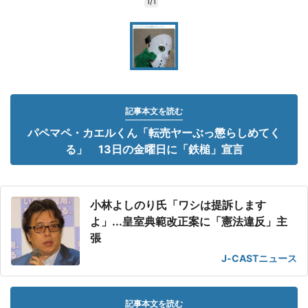
1/1
記事本文を読む
パペマペ・カエルくん「転売ヤーぶっ懲らしめてく
る」 13日の金曜日に「鉄槌」宣言
小林よしのり氏「ワシは提訴します
よ」...皇室典範改正案に「憲法違反」主
張
J-CASTニュース
記事本文を読む