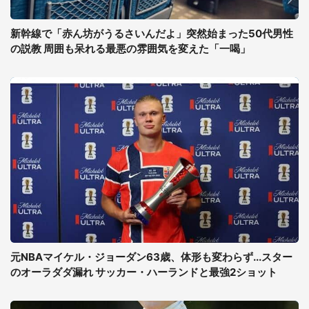
新幹線で「赤ん坊がうるさいんだよ」突然始まった50代男性
の説教 周囲も呆れる最悪の雰囲気を変えた「一喝」
元NBAマイケル・ジョーダン63歳、体形も変わらず...スター
のオーラダダ漏れ サッカー・ハーランドと最強2ショット