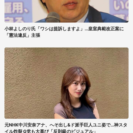
小林よしのり氏「ワシは提訴しますよ」...皇室典範改正案に
「憲法違反」主張
元NHK中川安奈アナ、へそ出し&ド派手巨人ユニ姿で...神スタ
イル炸裂 G党も大喜び「反則級のビジュアル」