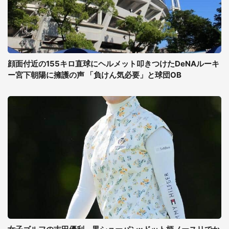
顔面付近の155キロ直球にヘルメット叩きつけたDeNAルーキ
ー宮下朝陽に擁護の声 「負けん気必要」と球団OB