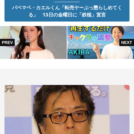
パペマペ・カエルくん「転売ヤーぶっ懲らしめてく
る」 13日の金曜日に「鉄槌」宣言