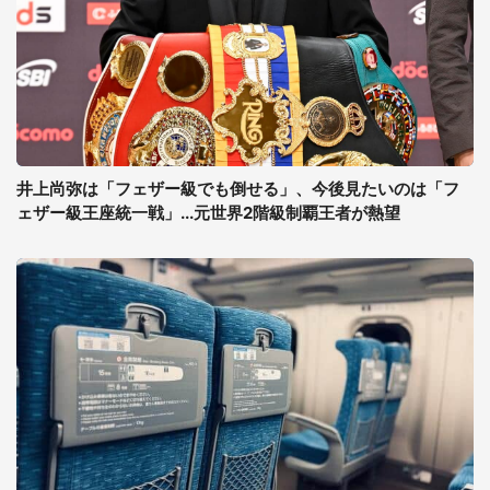
井上尚弥は「フェザー級でも倒せる」、今後見たいのは「フ
ェザー級王座統一戦」...元世界2階級制覇王者が熱望