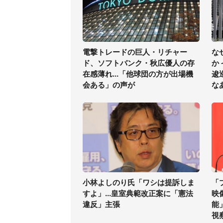
電撃トレードの巨人・リチャー
な
ド、ソフトバンク・秋広優人の存
か
在感薄れ...「他球団の方が出場機
逡
会ある」の声が
な
小林よしのり氏「ワシは提訴しま
「
すよ」...皇室典範改正案に「憲法
映
違反」主張
能
視