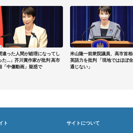
間違った人間が総理になってし
米山隆一前衆院議員、高市首相
った...」芥川賞作家が批判 高市
英語力を批判 「現地ではほぼ
相「中傷動画」疑惑で
通じない」
イト
サイトについて