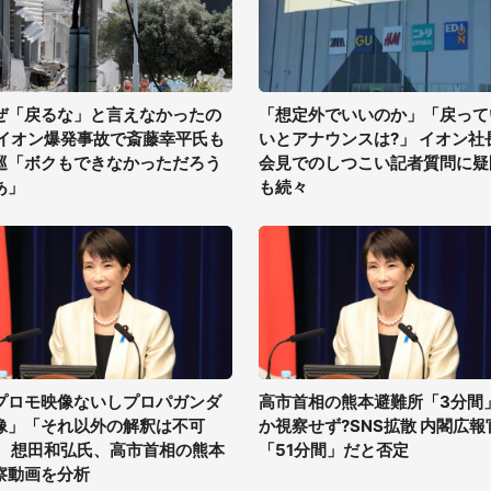
ぜ「戻るな」と言えなかったの
「想定外でいいのか」「戻って
 イオン爆発事故で斎藤幸平氏も
いとアナウンスは?」 イオン社
巡「ボクもできなかっただろう
会見でのしつこい記者質問に疑
あ」
も続々
プロモ映像ないしプロパガンダ
高市首相の熊本避難所「3分間
像」「それ以外の解釈は不可
か視察せず?SNS拡散 内閣広報
」 想田和弘氏、高市首相の熊本
「51分間」だと否定
察動画を分析