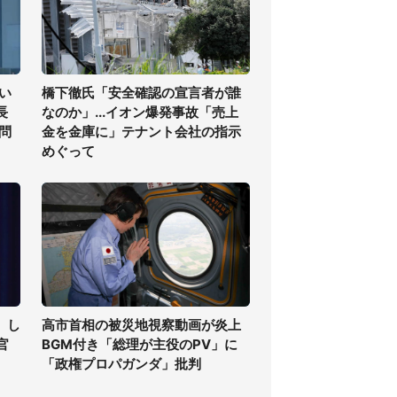
い
橋下徹氏「安全確認の宣言者が誰
長
なのか」...イオン爆発事故「売上
問
金を金庫に」テナント会社の指示
めぐって
」し
高市首相の被災地視察動画が炎上
官
BGM付き「総理が主役のPV」に
「政権プロパガンダ」批判