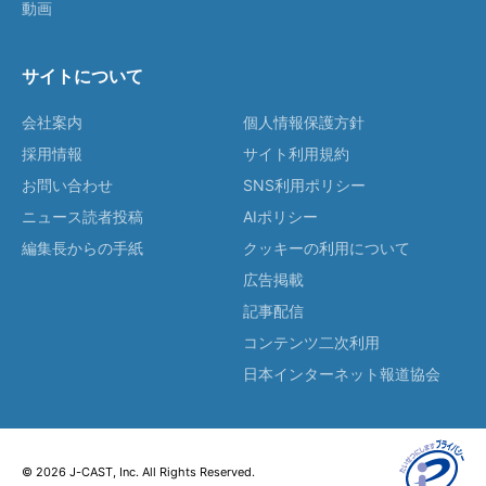
動画
サイトについて
会社案内
個人情報保護方針
採用情報
サイト利用規約
お問い合わせ
SNS利用ポリシー
ニュース読者投稿
AIポリシー
編集長からの手紙
クッキーの利用について
広告掲載
記事配信
コンテンツ二次利用
日本インターネット報道協会
© 2026 J-CAST, Inc. All Rights Reserved.