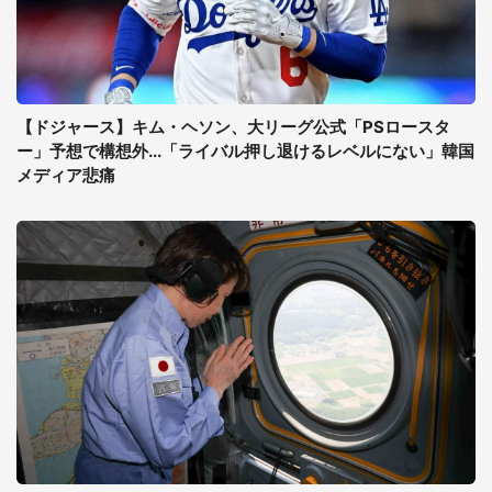
【ドジャース】キム・ヘソン、大リーグ公式「PSロースタ
ー」予想で構想外...「ライバル押し退けるレベルにない」韓国
メディア悲痛