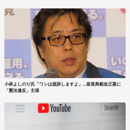
小林よしのり氏「ワシは提訴しますよ」...皇室典範改正案に
「憲法違反」主張