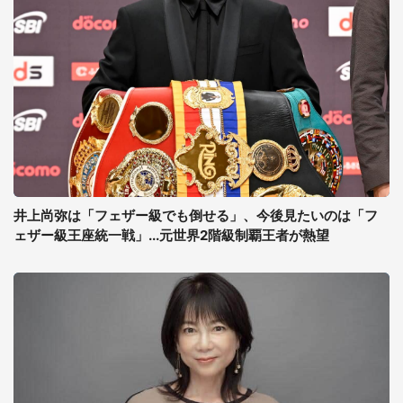
井上尚弥は「フェザー級でも倒せる」、今後見たいのは「フ
ェザー級王座統一戦」...元世界2階級制覇王者が熱望