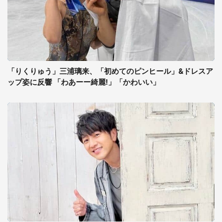
「りくりゅう」三浦璃来、「初めてのピンヒール」&ドレスア
ップ姿に反響 「わあーー綺麗!」「かわいい」