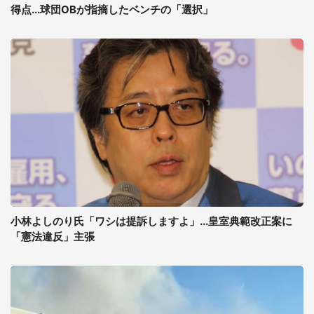
得点...球団OBが指摘したベンチの「選択」
小林よしのり氏「ワシは提訴しますよ」...皇室典範改正案に
「憲法違反」主張