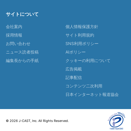
サイトについて
会社案内
個人情報保護方針
採用情報
サイト利用規約
お問い合わせ
SNS利用ポリシー
ニュース読者投稿
AIポリシー
編集長からの手紙
クッキーの利用について
広告掲載
記事配信
コンテンツ二次利用
日本インターネット報道協会
© 2026 J-CAST, Inc. All Rights Reserved.