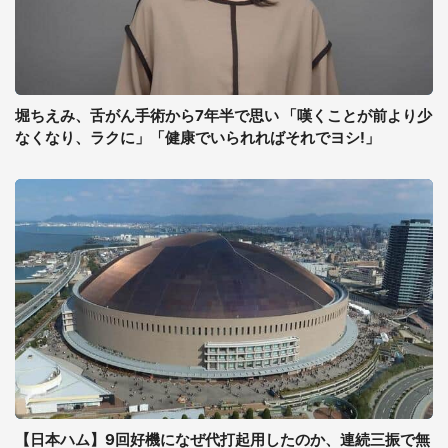
堀ちえみ、舌がん手術から7年半で思い 「嘆くことが前より少
なくなり、ラクに」「健康でいられればそれでヨシ!」
【日本ハム】9回好機になぜ代打起用したのか、連続三振で無