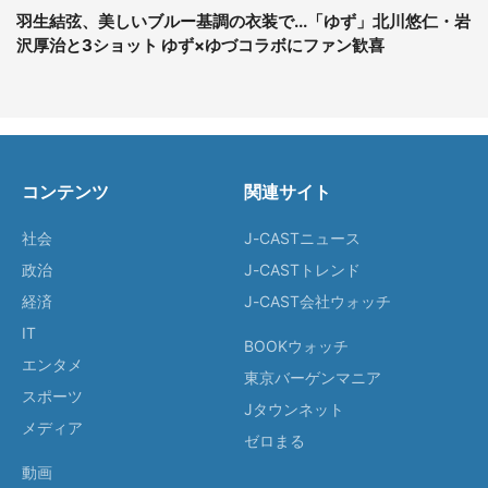
羽生結弦、美しいブルー基調の衣装で...「ゆず」北川悠仁・岩
沢厚治と3ショット ゆず×ゆづコラボにファン歓喜
コンテンツ
関連サイト
社会
J-CASTニュース
政治
J-CASTトレンド
経済
J-CAST会社ウォッチ
IT
BOOKウォッチ
エンタメ
東京バーゲンマニア
スポーツ
Jタウンネット
メディア
ゼロまる
動画