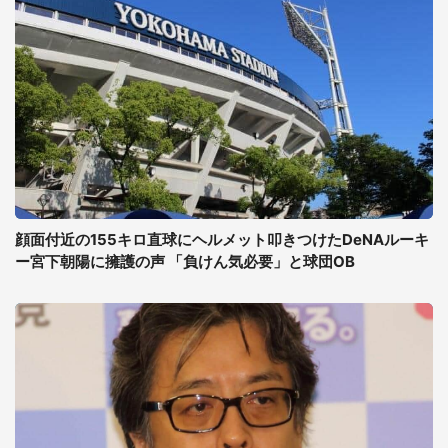
顔面付近の155キロ直球にヘルメット叩きつけたDeNAルーキ
ー宮下朝陽に擁護の声 「負けん気必要」と球団OB