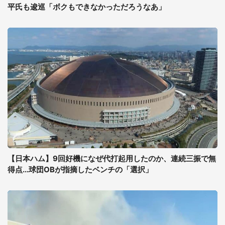
平氏も逡巡「ボクもできなかっただろうなあ」
【日本ハム】9回好機になぜ代打起用したのか、連続三振で無
得点...球団OBが指摘したベンチの「選択」