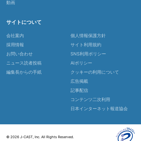
動画
サイトについて
会社案内
個人情報保護方針
採用情報
サイト利用規約
お問い合わせ
SNS利用ポリシー
ニュース読者投稿
AIポリシー
編集長からの手紙
クッキーの利用について
広告掲載
記事配信
コンテンツ二次利用
日本インターネット報道協会
© 2026 J-CAST, Inc. All Rights Reserved.