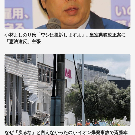
小林よしのり氏「ワシは提訴しますよ」...皇室典範改正案に
「憲法違反」主張
なぜ「戻るな」と言えなかったのか イオン爆発事故で斎藤幸