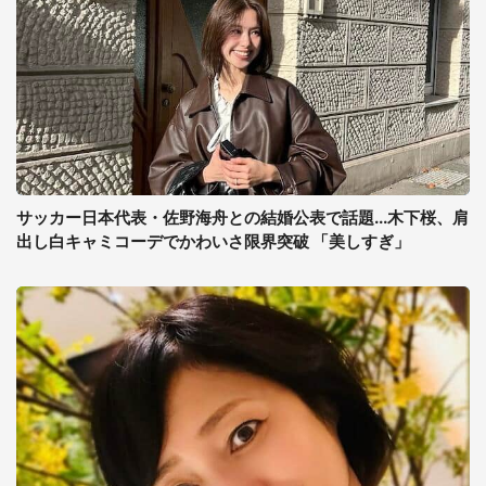
サッカー日本代表・佐野海舟との結婚公表で話題...木下桜、肩
出し白キャミコーデでかわいさ限界突破 「美しすぎ」