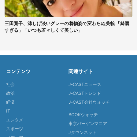
三田寛子、涼しげ淡いグレーの着物姿で変わらぬ美貌 「綺麗
すぎる」「いつも若々しくて美しい」
コンテンツ
関連サイト
社会
J-CASTニュース
政治
J-CASTトレンド
経済
J-CAST会社ウォッチ
IT
BOOKウォッチ
エンタメ
東京バーゲンマニア
スポーツ
Jタウンネット