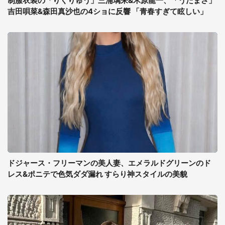
制服衣装の「りくりゅう」三浦璃来&木原龍一、「うたまさ」
吉田唄菜&森田真沙也の4ショに反響 「青春すぎて眩しい」
ドジャース・フリーマンの美人妻、エメラルドグリーンのド
レス&ポニテで色気ダダ漏れ すらり神スタイルの美貌