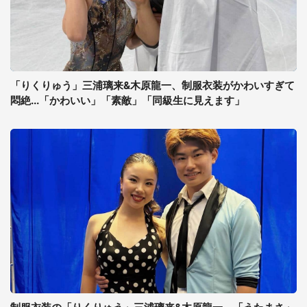
「りくりゅう」三浦璃来&木原龍一、制服衣装がかわいすぎて
悶絶...「かわいい」「素敵」「同級生に見えます」