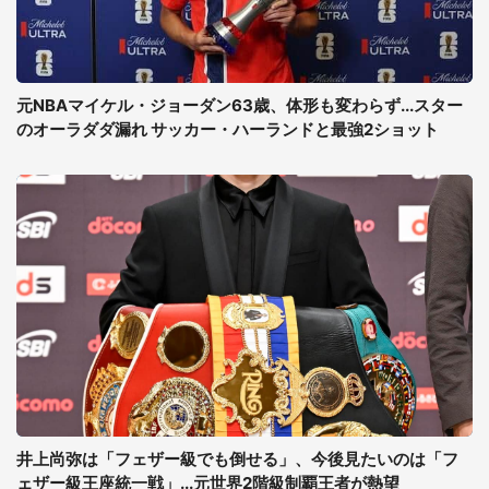
元NBAマイケル・ジョーダン63歳、体形も変わらず...スター
のオーラダダ漏れ サッカー・ハーランドと最強2ショット
井上尚弥は「フェザー級でも倒せる」、今後見たいのは「フ
ェザー級王座統一戦」...元世界2階級制覇王者が熱望