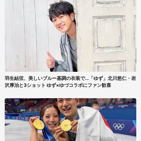
羽生結弦、美しいブルー基調の衣装で...「ゆず」北川悠仁・岩
沢厚治と3ショット ゆず×ゆづコラボにファン歓喜