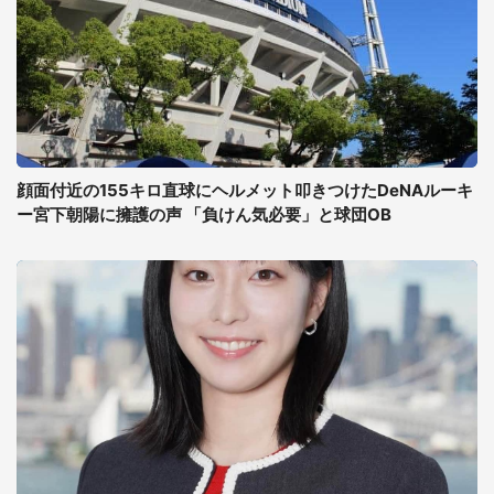
顔面付近の155キロ直球にヘルメット叩きつけたDeNAルーキ
ー宮下朝陽に擁護の声 「負けん気必要」と球団OB