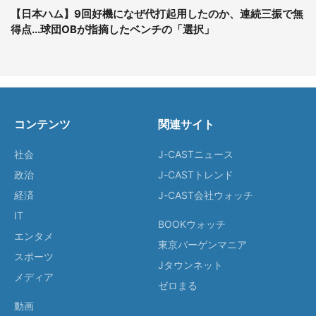
【日本ハム】9回好機になぜ代打起用したのか、連続三振で無
得点...球団OBが指摘したベンチの「選択」
コンテンツ
関連サイト
社会
J-CASTニュース
政治
J-CASTトレンド
経済
J-CAST会社ウォッチ
IT
BOOKウォッチ
エンタメ
東京バーゲンマニア
スポーツ
Jタウンネット
メディア
ゼロまる
動画