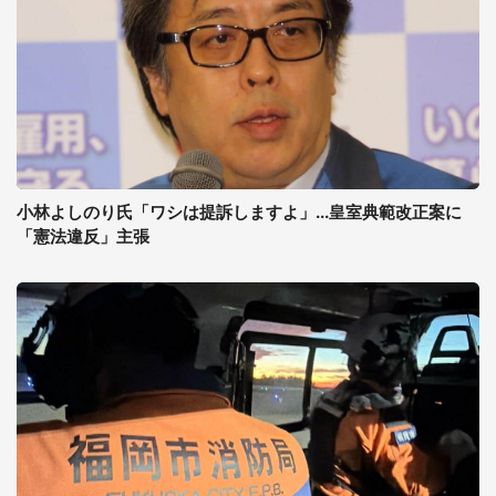
小林よしのり氏「ワシは提訴しますよ」...皇室典範改正案に
「憲法違反」主張