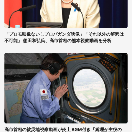
「プロモ映像ないしプロパガンダ映像」「それ以外の解釈は
不可能」 想田和弘氏、高市首相の熊本視察動画を分析
高市首相の被災地視察動画が炎上 BGM付き「総理が主役の