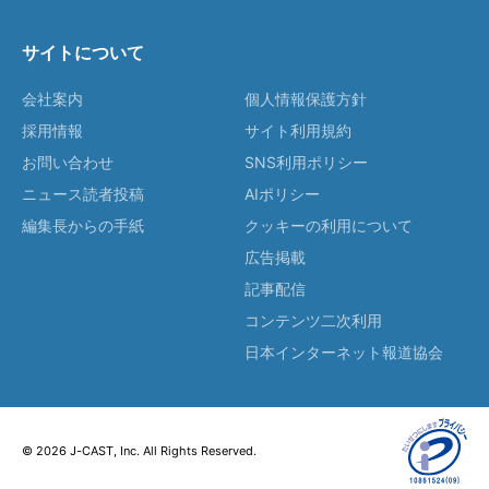
サイトについて
会社案内
個人情報保護方針
採用情報
サイト利用規約
お問い合わせ
SNS利用ポリシー
ニュース読者投稿
AIポリシー
編集長からの手紙
クッキーの利用について
広告掲載
記事配信
コンテンツ二次利用
日本インターネット報道協会
© 2026 J-CAST, Inc. All Rights Reserved.