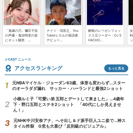
「鬼滅の刃」禰豆子役
ナイツ・塙宣之、You
解散のレペゼンフォッ
女
の声優・鬼頭明里の姿
Tuberヒカルの落語家
クス元リーダー・DJ S
利
にネット騒然 ...
デビュー...
HACHO...
ッ
J-CAST ニュース
アクセスランキング
もっと見る
元NBAマイケル・ジョーダン63歳、体形も変わらず...スター
のオーラダダ漏れ サッカー・ハーランドと最強2ショット
小柳ルミ子「可愛い弟 五郎とデートして来ました」...4歳年
下・野口五郎とステキ2ショット 「40代にしか見えませ
ん！」
元NHK中川安奈アナ、へそ出し＆ド派手巨人ユニ姿で...神ス
タイル炸裂 G党も大喜び「反則級のビジュアル」