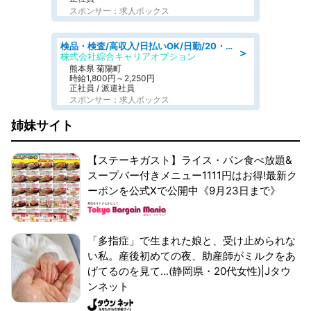
スポンサー：求人ボックス
検品・検査/高収入/日払いOK/日勤/20・30・40代活躍中/製造 工場
＞
株式会社綜合キャリアオプション
熊本県 菊陽町
時給1,800円～2,250円
正社員 / 派遣社員
スポンサー：求人ボックス
姉妹サイト
【ステーキガスト】ライス・パン食べ放題&
スープバー付きメニュー1111円はお得!最新ク
ーポンを公式Xで公開中《9月23日まで》
「多指症」で生まれた娘と、受け止められな
い私。産後初めての夜、助産師がミルクをあ
げてるのを見て...(静岡県・20代女性)|Jタウ
ンネット