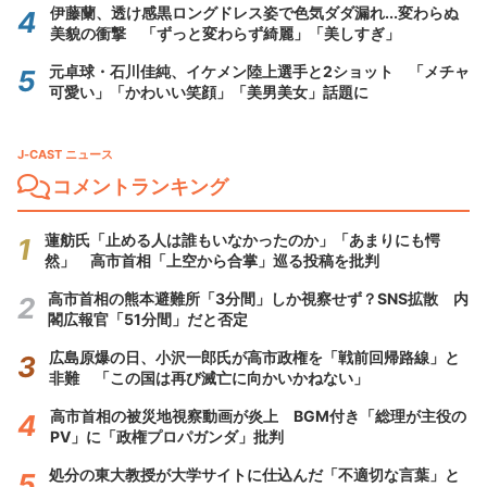
伊藤蘭、透け感黒ロングドレス姿で色気ダダ漏れ...変わらぬ
美貌の衝撃 「ずっと変わらず綺麗」「美しすぎ」
元卓球・石川佳純、イケメン陸上選手と2ショット 「メチャ
可愛い」「かわいい笑顔」「美男美女」話題に
J-CAST ニュース
コメントランキング
蓮舫氏「止める人は誰もいなかったのか」「あまりにも愕
然」 高市首相「上空から合掌」巡る投稿を批判
高市首相の熊本避難所「3分間」しか視察せず？SNS拡散 内
閣広報官「51分間」だと否定
広島原爆の日、小沢一郎氏が高市政権を「戦前回帰路線」と
非難 「この国は再び滅亡に向かいかねない」
高市首相の被災地視察動画が炎上 BGM付き「総理が主役の
PV」に「政権プロパガンダ」批判
処分の東大教授が大学サイトに仕込んだ「不適切な言葉」と