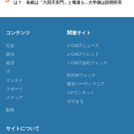
は？ 各紙は「六四天安門」と報道も...大学側は説明拒否
コンテンツ
関連サイト
社会
J-CASTニュース
政治
J-CASTトレンド
経済
J-CAST会社ウォッチ
IT
BOOKウォッチ
エンタメ
東京バーゲンマニア
スポーツ
Jタウンネット
メディア
ゼロまる
動画
サイトについて