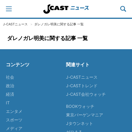
J-CASTニュース
ダレノガレ明美に関する記事 一覧
ダレノガレ明美に関する記事 一覧
コンテンツ
関連サイト
社会
J-CASTニュース
政治
J-CASTトレンド
経済
J-CAST会社ウォッチ
IT
BOOKウォッチ
エンタメ
東京バーゲンマニア
スポーツ
Jタウンネット
メディア
ゼロまる