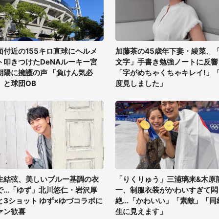
面付近の155キロ直球にヘルメ
加藤茶の45歳年下妻・綾菜、
ト叩きつけたDeNAルーキー宮
文字」手書き勉強ノートに反響
朝陽に擁護の声 「負けん気必
「字がめちゃくちゃキレイ!」
」と球団OB
度見しました」
生結弦、美しいブルー基調の衣
「りくりゅう」三浦璃来&木原
で...「ゆず」北川悠仁・岩沢厚
一、制服衣装がかわいすぎて悶
と3ショット ゆず×ゆづコラボに
絶...「かわいい」「素敵」「同
ァン歓喜
生に見えます」