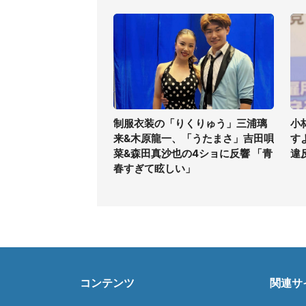
制服衣装の「りくりゅう」三浦璃
小
来&木原龍一、「うたまさ」吉田唄
す
菜&森田真沙也の4ショに反響 「青
違
春すぎて眩しい」
コンテンツ
関連サ