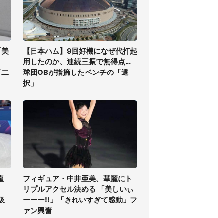
「美
【日本ハム】9回好機になぜ代打起
用したのか、連続三振で無得点...
「二
球団OBが指摘したベンチの「選
択」
龍
フィギュア・中井亜美、華麗にト
リプルアクセル決める 「美しいぃ
級
ーーー!!」「きれいすぎて感動」フ
ァン興奮