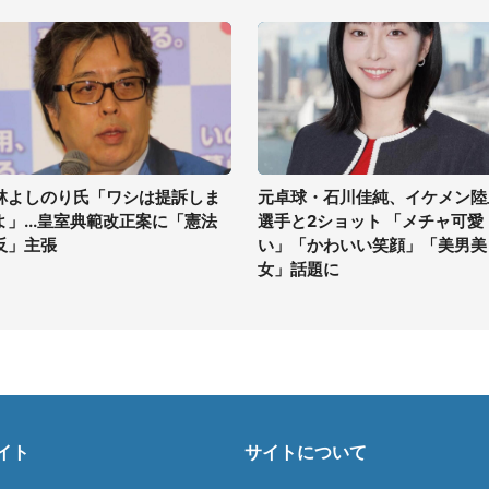
林よしのり氏「ワシは提訴しま
元卓球・石川佳純、イケメン陸
よ」...皇室典範改正案に「憲法
選手と2ショット 「メチャ可愛
反」主張
い」「かわいい笑顔」「美男美
女」話題に
イト
サイトについて