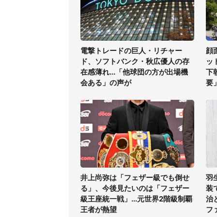
電撃トレードの巨人・リチャー
顔
ド、ソフトバンク・秋広優人の存
ッ
在感薄れ...「他球団の方が出場機
下
会ある」の声が
要
井上尚弥は「フェザー級でも倒せ
羽
る」、今後見たいのは「フェザー
装
級王座統一戦」...元世界2階級制覇
治
王者が熱望
フ