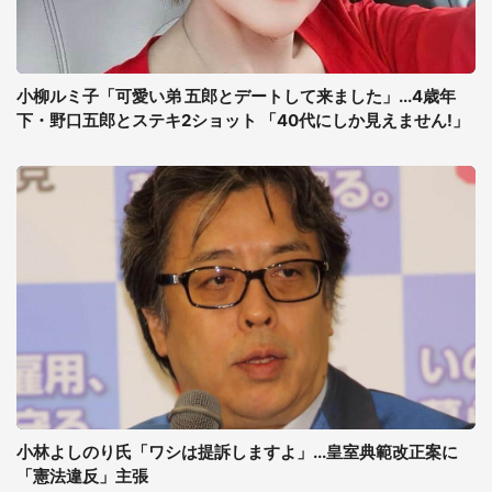
小柳ルミ子「可愛い弟 五郎とデートして来ました」...4歳年
下・野口五郎とステキ2ショット 「40代にしか見えません!」
小林よしのり氏「ワシは提訴しますよ」...皇室典範改正案に
「憲法違反」主張