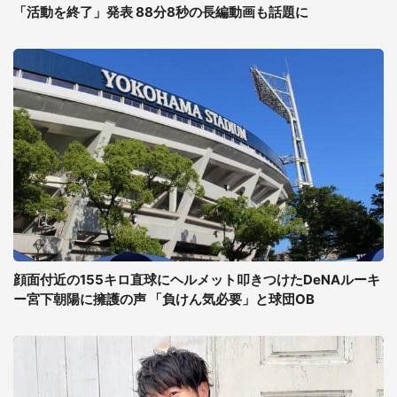
「活動を終了」発表 88分8秒の長編動画も話題に
顔面付近の155キロ直球にヘルメット叩きつけたDeNAルーキ
ー宮下朝陽に擁護の声 「負けん気必要」と球団OB