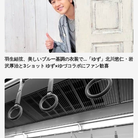
羽生結弦、美しいブルー基調の衣装で...「ゆず」北川悠仁・岩
沢厚治と3ショット ゆず×ゆづコラボにファン歓喜