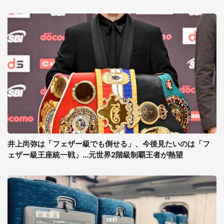
井上尚弥は「フェザー級でも倒せる」、今後見たいのは「フ
ェザー級王座統一戦」...元世界2階級制覇王者が熱望