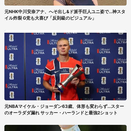
元NHK中川安奈アナ、へそ出し&ド派手巨人ユニ姿で...神スタ
イル炸裂 G党も大喜び「反則級のビジュアル」
元NBAマイケル・ジョーダン63歳、体形も変わらず...スター
のオーラダダ漏れ サッカー・ハーランドと最強2ショット