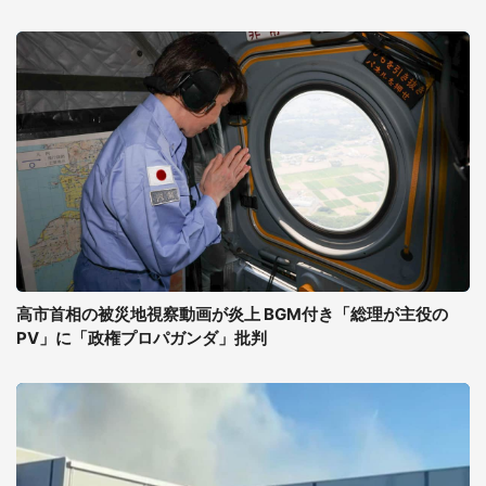
高市首相の被災地視察動画が炎上 BGM付き「総理が主役の
PV」に「政権プロパガンダ」批判