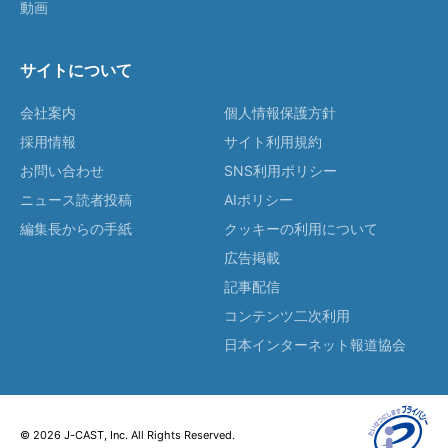
動画
サイトについて
会社案内
個人情報保護方針
採用情報
サイト利用規約
お問い合わせ
SNS利用ポリシー
ニュース読者投稿
AIポリシー
編集長からの手紙
クッキーの利用について
広告掲載
記事配信
コンテンツ二次利用
日本インターネット報道協会
© 2026 J-CAST, Inc. All Rights Reserved.