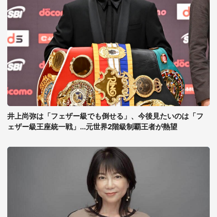
井上尚弥は「フェザー級でも倒せる」、今後見たいのは「フ
ェザー級王座統一戦」...元世界2階級制覇王者が熱望