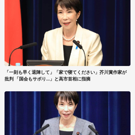
「一刻も早く退陣して」「家で寝てください」芥川賞作家が
批判 「国会もサボり...」と高市首相に指摘