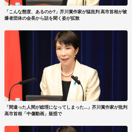
「こんな態度、あるのか?」芥川賞作家が猛批判 高市首相が被
爆者団体の会長から話を聞く姿が拡散
「間違った人間が総理になってしまった...」芥川賞作家が批判
高市首相「中傷動画」疑惑で