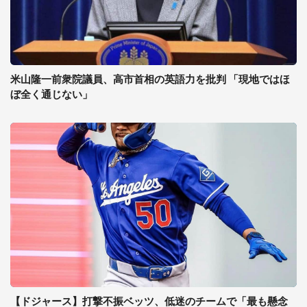
米山隆一前衆院議員、高市首相の英語力を批判 「現地ではほ
ぼ全く通じない」
【ドジャース】打撃不振ベッツ、低迷のチームで「最も懸念