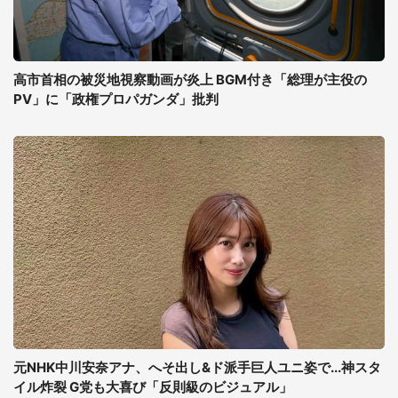
高市首相の被災地視察動画が炎上 BGM付き「総理が主役の
PV」に「政権プロパガンダ」批判
元NHK中川安奈アナ、へそ出し&ド派手巨人ユニ姿で...神スタ
イル炸裂 G党も大喜び「反則級のビジュアル」