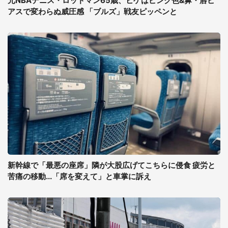
元NBAデニス・ロッドマン65歳、ヒゲはピンク色&鼻・唇ピ
アスで変わらぬ威圧感 「ブルズ」戦友ピッペンと
新幹線で「最悪の座席」隣が大股広げてこちらに侵食 疲労と
苦痛の移動...「席を変えて」と車掌に訴え