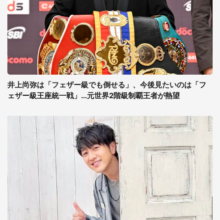
井上尚弥は「フェザー級でも倒せる」、今後見たいのは「フ
ェザー級王座統一戦」...元世界2階級制覇王者が熱望