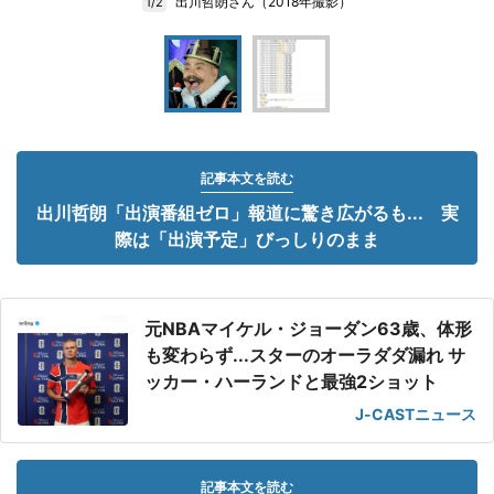
出川哲朗さん（2018年撮影）
1/2
記事本文を読む
出川哲朗「出演番組ゼロ」報道に驚き広がるも... 実
際は「出演予定」びっしりのまま
元NBAマイケル・ジョーダン63歳、体形
も変わらず...スターのオーラダダ漏れ サ
ッカー・ハーランドと最強2ショット
J-CASTニュース
記事本文を読む