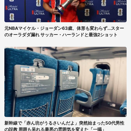
元NBAマイケル・ジョーダン63歳、体形も変わらず...スター
のオーラダダ漏れ サッカー・ハーランドと最強2ショット
新幹線で「赤ん坊がうるさいんだよ」突然始まった50代男性
の説教 周囲も呆れる最悪の雰囲気を変えた「一喝」