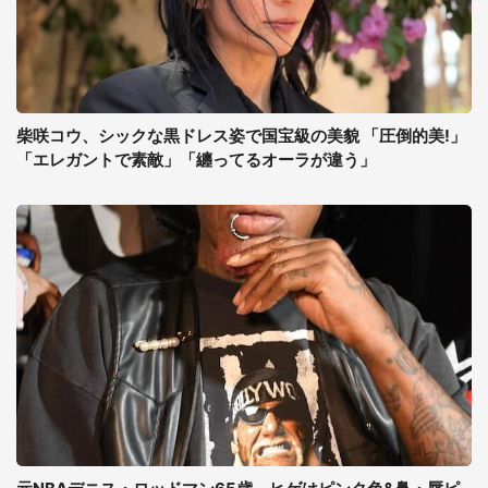
柴咲コウ、シックな黒ドレス姿で国宝級の美貌 「圧倒的美!」
「エレガントで素敵」「纏ってるオーラが違う」