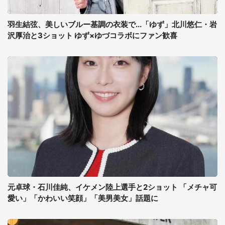
羽生結弦、美しいブルー基調の衣装で...「ゆず」北川悠仁・岩
沢厚治と3ショット ゆず×ゆづコラボにファン歓喜
元卓球・石川佳純、イケメン陸上選手と2ショット 「メチャ可
愛い」「かわいい笑顔」「美男美女」話題に