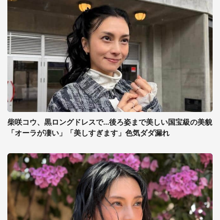
柴咲コウ、黒ロングドレスで...後ろ姿まで美しい国宝級の美貌
「オーラが凄い」「美しすぎます」色気ダダ漏れ