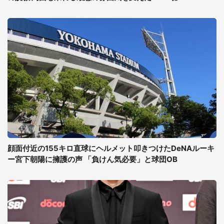
顔面付近の155キロ直球にヘルメット叩きつけたDeNAルーキ
ー宮下朝陽に擁護の声 「負けん気必要」と球団OB