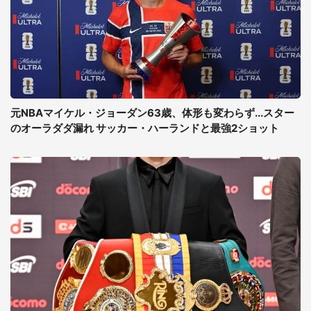
元NBAマイケル・ジョーダン63歳、体形も変わらず...スター
のオーラダダ漏れ サッカー・ハーランドと最強2ショット