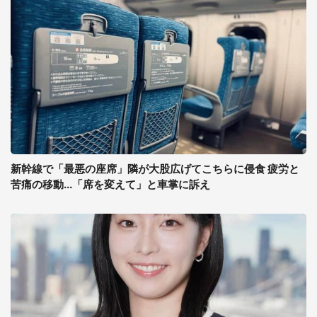
新幹線で「最悪の座席」隣が大股広げてこちらに侵食 疲労と
苦痛の移動...「席を変えて」と車掌に訴え