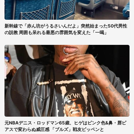
新幹線で「赤ん坊がうるさいんだよ」突然始まった50代男性
の説教 周囲も呆れる最悪の雰囲気を変えた「一喝」
元NBAデニス・ロッドマン65歳、ヒゲはピンク色&鼻・唇ピ
アスで変わらぬ威圧感 「ブルズ」戦友ピッペンと