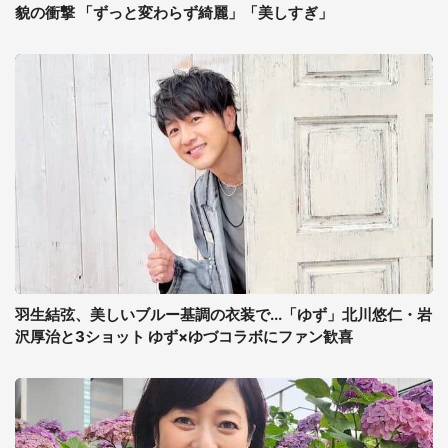
貌の衝撃 「ずっと変わらず綺麗」「美しすぎ」
羽生結弦、美しいブルー基調の衣装で...「ゆず」北川悠仁・岩
沢厚治と3ショット ゆず×ゆづコラボにファン歓喜