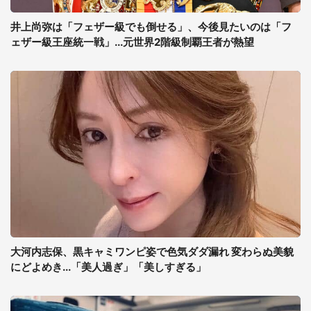
井上尚弥は「フェザー級でも倒せる」、今後見たいのは「フ
ェザー級王座統一戦」...元世界2階級制覇王者が熱望
大河内志保、黒キャミワンピ姿で色気ダダ漏れ 変わらぬ美貌
にどよめき...「美人過ぎ」「美しすぎる」