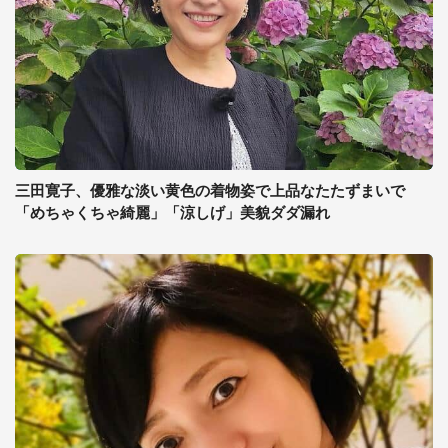
三田寛子、優雅な淡い黄色の着物姿で上品なたたずまいで
「めちゃくちゃ綺麗」「涼しげ」美貌ダダ漏れ