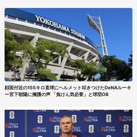
顔面付近の155キロ直球にヘルメット叩きつけたDeNAルーキ
ー宮下朝陽に擁護の声 「負けん気必要」と球団OB