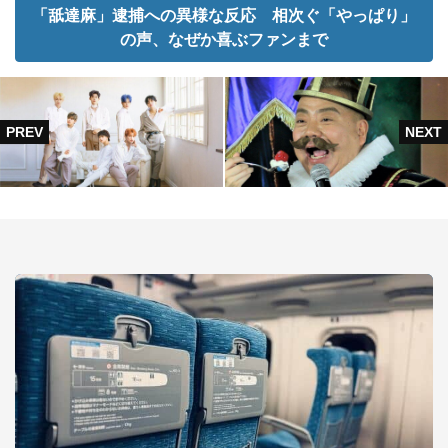
「舐達麻」逮捕への異様な反応 相次ぐ「やっぱり」
の声、なぜか喜ぶファンまで