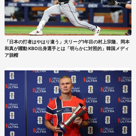
「日本の打者はやはり違う」大リーグ1年目の村上宗隆、岡本
和真が躍動 KBO出身選手とは「明らかに対照的」韓国メディ
ア脱帽