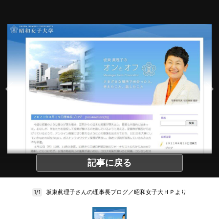
記事に戻る
坂東眞理子さんの理事長ブログ／昭和女子大ＨＰより
1/1