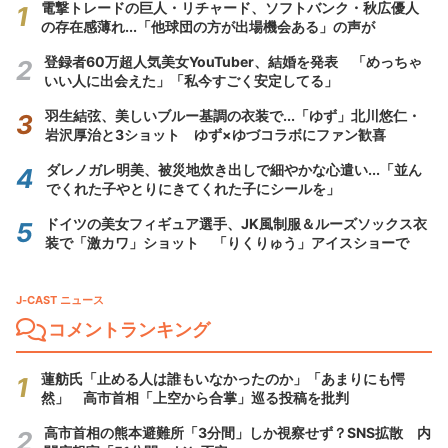
電撃トレードの巨人・リチャード、ソフトバンク・秋広優人
の存在感薄れ...「他球団の方が出場機会ある」の声が
登録者60万超人気美女YouTuber、結婚を発表 「めっちゃ
いい人に出会えた」「私今すごく安定してる」
羽生結弦、美しいブルー基調の衣装で...「ゆず」北川悠仁・
岩沢厚治と3ショット ゆず×ゆづコラボにファン歓喜
ダレノガレ明美、被災地炊き出しで細やかな心遣い...「並ん
でくれた子やとりにきてくれた子にシールを」
ドイツの美女フィギュア選手、JK風制服＆ルーズソックス衣
装で「激カワ」ショット 「りくりゅう」アイスショーで
J-CAST ニュース
コメントランキング
蓮舫氏「止める人は誰もいなかったのか」「あまりにも愕
然」 高市首相「上空から合掌」巡る投稿を批判
高市首相の熊本避難所「3分間」しか視察せず？SNS拡散 内