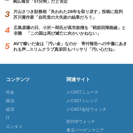
閣広報官「51分間」だと否定
片山さつき財務相「失われた28年を取り戻す」投稿に批判
芥川賞作家「自民党の大失政の結果だろう」
広島原爆の日、小沢一郎氏が高市政権を「戦前回帰路線」と
非難 「この国は再び滅亡に向かいかねない」
AVで稼いだ金は「汚い金」なのか 寄付報告への中傷にあき
れる声...スリムクラブ真栄田もバッサリ「汚い心だね」
コンテンツ
関連サイト
社会
J-CASTニュース
政治
J-CASTトレンド
経済
J-CAST会社ウォッチ
IT
BOOKウォッチ
エンタメ
東京バーゲンマニア