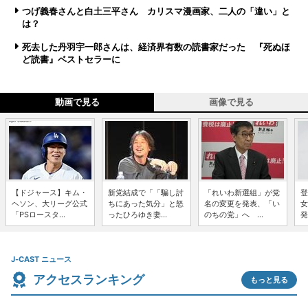
つげ義春さんと白土三平さん カリスマ漫画家、二人の「違い」と
は？
死去した丹羽宇一郎さんは、経済界有数の読書家だった 『死ぬほ
ど読書』ベストセラーに
動画で見る
画像で見る
【ドジャース】キム・
新党結成で「「騙し討
「れいわ新選組」が党
登
ヘソン、大リーグ公式
ちにあった気分」と怒
名の変更を発表、「い
女
「PSロースタ...
ったひろゆき妻...
のちの党」へ ...
発
J-CAST ニュース
アクセスランキング
もっと見る