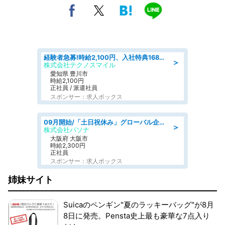
経験者急募!時給2,100円、入社特典168万円の自動車製造業務/トヨタ自動車/tutumi
＞
株式会社テクノスマイル
愛知県 豊川市
時給2,100円
正社員 / 派遣社員
スポンサー：求人ボックス
09月開始/「土日祝休み」グローバル企業での産業保健のお仕事/保健師/高時給/残業なし/服装自由
＞
株式会社パソナ
大阪府 大阪市
時給2,300円
正社員
スポンサー：求人ボックス
姉妹サイト
Suicaのペンギン"夏のラッキーバッグ"が8月
8日に発売。Pensta史上最も豪華な7点入り