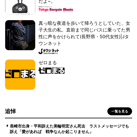
だよ~。
真っ暗な夜道を歩いて帰ろうとしていた、女
子大生の私。直前まで同じバスに乗ってた男
性に声をかけられて(長野県・50代女性)|Jタ
ウンネット
ゼロまる
追悼
一覧を見る
長崎市出身・平和訴えた美輪明宏さん死去 ラストメッセージでも
訴え「愛があれば 戦争なんか起こりません」