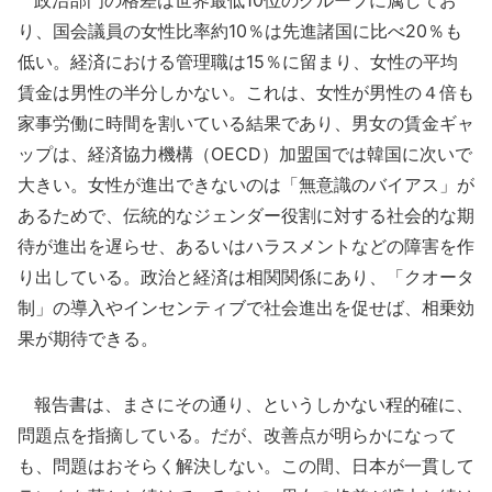
政治部門の格差は世界最低10位のグループに属してお
り、国会議員の女性比率約10％は先進諸国に比べ20％も
低い。経済における管理職は15％に留まり、女性の平均
賃金は男性の半分しかない。これは、女性が男性の４倍も
家事労働に時間を割いている結果であり、男女の賃金ギャ
ップは、経済協力機構（OECD）加盟国では韓国に次いで
大きい。女性が進出できないのは「無意識のバイアス」が
あるためで、伝統的なジェンダー役割に対する社会的な期
待が進出を遅らせ、あるいはハラスメントなどの障害を作
り出している。政治と経済は相関関係にあり、「クオータ
制」の導入やインセンティブで社会進出を促せば、相乗効
果が期待できる。
報告書は、まさにその通り、というしかない程的確に、
問題点を指摘している。だが、改善点が明らかになって
も、問題はおそらく解決しない。この間、日本が一貫して