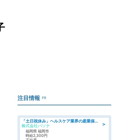
子
注目情報
PR
「土日祝休み」ヘルスケア業界の産業保健師/高時給/未経験OK/要資格:保健師、正看護師
＞
株式会社パソナ
福岡県 福岡市
時給2,300円
正社員