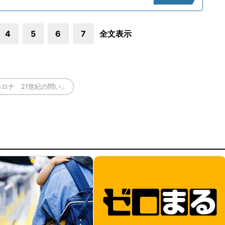
4
5
6
7
全文表示
ロナ 21世紀の問い」