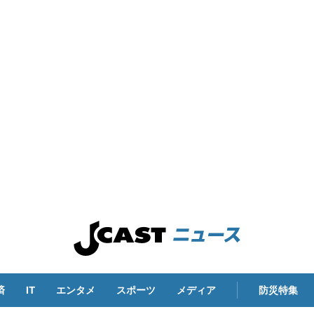
済
IT
エンタメ
スポーツ
メディア
防災特集