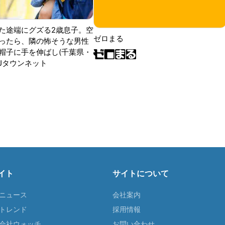
た途端にグズる2歳息子。空
ゼロまる
ったら、隣の怖そうな男性
帽子に手を伸ばし(千葉県・
|Jタウンネット
イト
サイトについて
Tニュース
会社案内
Tトレンド
採用情報
ST会社ウォッチ
お問い合わせ