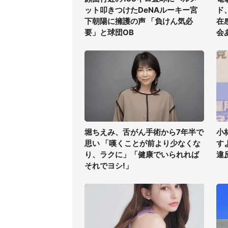
ット叩きつけたDeNAルーキー宮
ド
下朝陽に擁護の声 「負けん気必
在
要」と球団OB
会
堀ちえみ、舌がん手術から7年半で
小
思い 「嘆くことが前より少なくな
す
り、ラクに」「健康でいられれば
違
それでヨシ!」