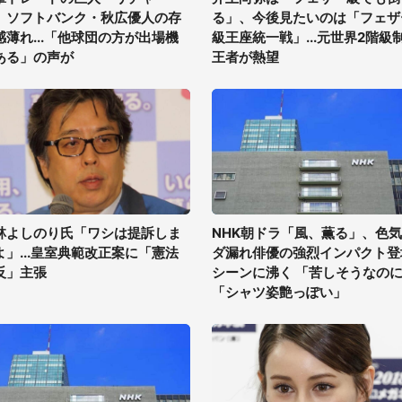
、ソフトバンク・秋広優人の存
る」、今後見たいのは「フェザ
感薄れ...「他球団の方が出場機
級王座統一戦」...元世界2階級
ある」の声が
王者が熱望
林よしのり氏「ワシは提訴しま
NHK朝ドラ「風、薫る」、色
よ」...皇室典範改正案に「憲法
ダ漏れ俳優の強烈インパクト登
反」主張
シーンに沸く 「苦しそうなの
「シャツ姿艶っぽい」