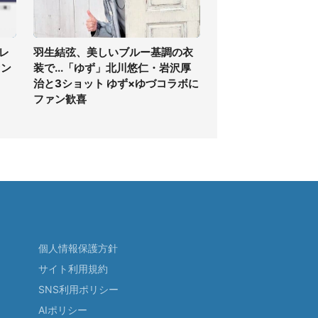
レ
羽生結弦、美しいブルー基調の衣
ァン
装で...「ゆず」北川悠仁・岩沢厚
治と3ショット ゆず×ゆづコラボに
ファン歓喜
個人情報保護方針
サイト利用規約
SNS利用ポリシー
AIポリシー