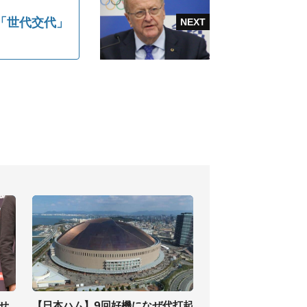
「世代交代」
せ
【日本ハム】9回好機になぜ代打起