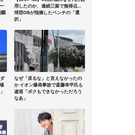
ー
用したのか、連続三振で無得点...
制覇
球団OBが指摘したベンチの「選
択」
気ダ
なぜ「戻るな」と言えなかったの
場
か イオン爆発事故で斎藤幸平氏も
に」
逡巡「ボクもできなかっただろう
なあ」