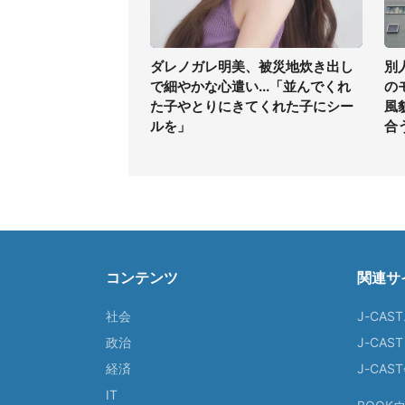
ダレノガレ明美、被災地炊き出し
別
で細やかな心遣い...「並んでくれ
の
た子やとりにきてくれた子にシー
風
ルを」
合
コンテンツ
関連サ
社会
J-CAS
政治
J-CAS
経済
J-CA
IT