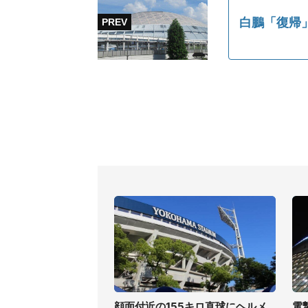
白鵬「復帰
顔面付近の155キロ直球にヘルメ
電