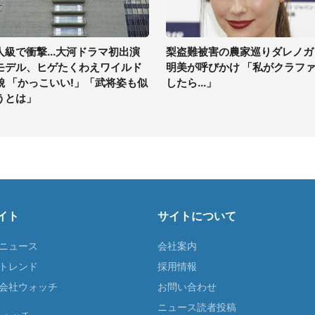
人級で衝撃...大河ドラマ初出演
梨盗難被害の農家巡りダレノガ
モデル、ヒゲたくわえワイルド
明美が呼びかけ 「私がクラフ
貌 「かっこいい!」「武将姿も似
したら...」
うとは」
イト
サイトについて
Tニュース
会社案内
Tトレンド
採用情報
ST会社ウォッチ
お問い合わせ
ニュース読者投稿