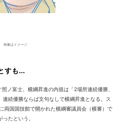
画像はイメージ
すも...
照ノ富士。横綱昇進の内規は「2場所連続優勝、
、連続優勝ならば文句なしで横綱昇進となる。ス
日に両国国技館で開かれた横綱審議員会（横審）で
がったという。