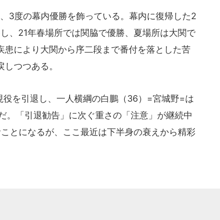
、3度の幕内優勝を飾っている。幕内に復帰した2
優勝し、21年春場所では関脇で優勝、夏場所は大関で
疾患により大関から序二段まで番付を落とした苦
戻しつつある。
役を引退し、一人横綱の白鵬（36）=宮城野=は
中だ。「引退勧告」に次ぐ重さの「注意」が継続中
むことになるが、ここ最近は下半身の衰えから精彩
。