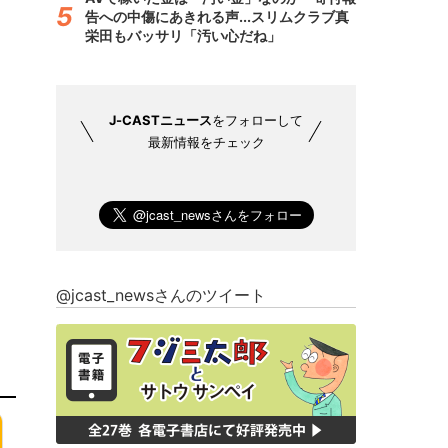
告への中傷にあきれる声...スリムクラブ真
栄田もバッサリ「汚い心だね」
J-CASTニュース
をフォローして
最新情報をチェック
@jcast_newsさんのツイート