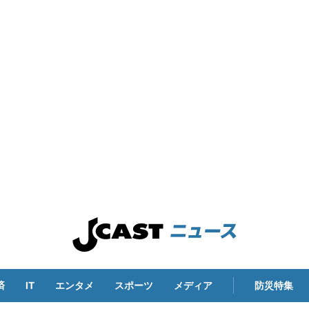
済
IT
エンタメ
スポーツ
メディア
防災特集