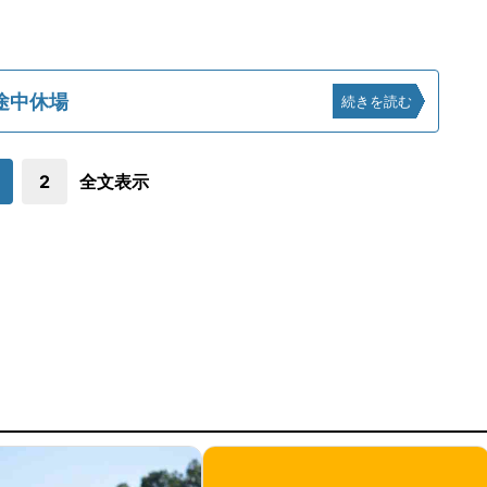
途中休場
続きを読む
2
全文表示