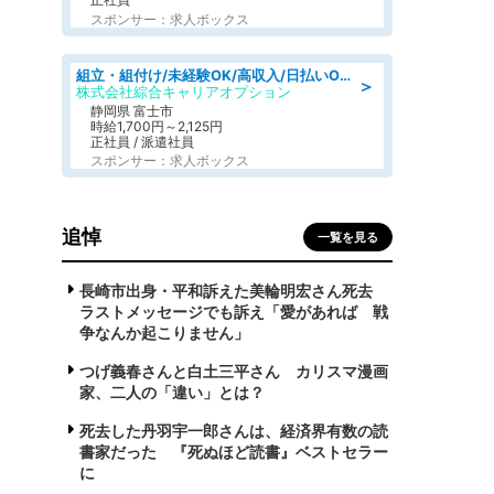
スポンサー：求人ボックス
組立・組付け/未経験OK/高収入/日払いOK/寮費無料/交替制
＞
株式会社綜合キャリアオプション
静岡県 富士市
時給1,700円～2,125円
正社員 / 派遣社員
スポンサー：求人ボックス
追悼
一覧を見る
長崎市出身・平和訴えた美輪明宏さん死去
ラストメッセージでも訴え「愛があれば 戦
争なんか起こりません」
つげ義春さんと白土三平さん カリスマ漫画
家、二人の「違い」とは？
死去した丹羽宇一郎さんは、経済界有数の読
書家だった 『死ぬほど読書』ベストセラー
に