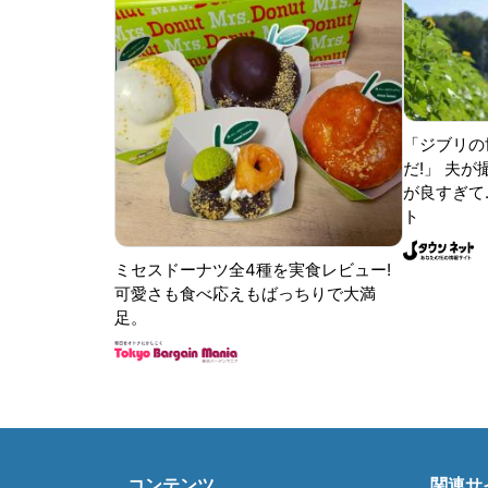
「ジブリの
だ!」 夫
が良すぎて.
ト
ミセスドーナツ全4種を実食レビュー!
可愛さも食べ応えもばっちりで大満
足。
コンテンツ
関連サ