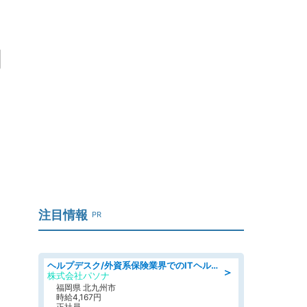
関
注目情報
PR
ヘルプデスク/外資系保険業界でのITヘルプデスク業務/駅近/即日勤務可/ヘルプデスク
＞
株式会社パソナ
福岡県 北九州市
時給4,167円
正社員