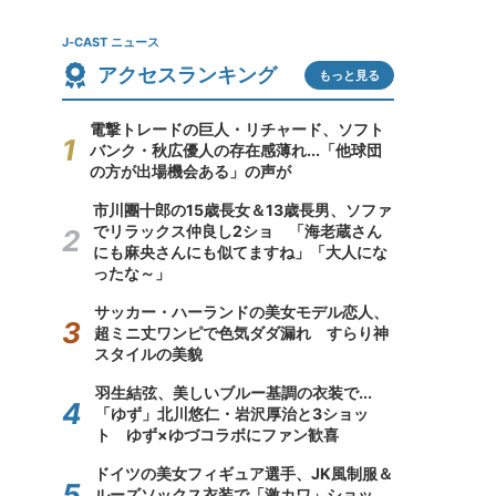
J-CAST ニュース
アクセスランキング
もっと見る
電撃トレードの巨人・リチャード、ソフト
バンク・秋広優人の存在感薄れ...「他球団
の方が出場機会ある」の声が
市川團十郎の15歳長女＆13歳長男、ソファ
でリラックス仲良し2ショ 「海老蔵さん
にも麻央さんにも似てますね」「大人にな
ったな～」
サッカー・ハーランドの美女モデル恋人、
超ミニ丈ワンピで色気ダダ漏れ すらり神
スタイルの美貌
羽生結弦、美しいブルー基調の衣装で...
「ゆず」北川悠仁・岩沢厚治と3ショッ
ト ゆず×ゆづコラボにファン歓喜
ドイツの美女フィギュア選手、JK風制服＆
ルーズソックス衣装で「激カワ」ショッ