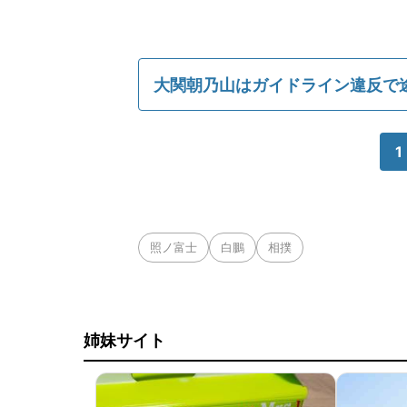
大関朝乃山はガイドライン違反で
1
照ノ富士
白鵬
相撲
姉妹サイト