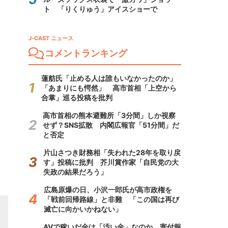
ト 「りくりゅう」アイスショーで
J-CAST ニュース
コメントランキング
蓮舫氏「止める人は誰もいなかったのか」
「あまりにも愕然」 高市首相「上空から
合掌」巡る投稿を批判
高市首相の熊本避難所「3分間」しか視察
せず？SNS拡散 内閣広報官「51分間」だ
と否定
片山さつき財務相「失われた28年を取り戻
す」投稿に批判 芥川賞作家「自民党の大
失政の結果だろう」
広島原爆の日、小沢一郎氏が高市政権を
「戦前回帰路線」と非難 「この国は再び
滅亡に向かいかねない」
AVで稼いだ金は「汚い金」なのか 寄付報