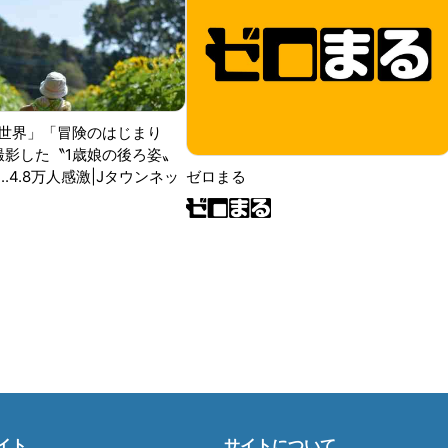
世界」「冒険のはじまり
が撮影した〝1歳娘の後ろ姿〟
ゼロまる
..4.8万人感激|Jタウンネッ
イト
サイトについて