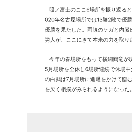
照ノ富士のここ6場所を振り返ると
020年名古屋場所では13勝2敗で
優勝を果たした。両膝のケガと内臓
労人が、ここにきて本来の力を取り
今年の春場所をもって横綱鶴竜が現
5月場所を全休し6場所連続で休場
の白鵬は7月場所に進退をかけて臨
を欠く相撲がみられるようになった