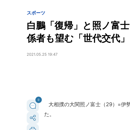
スポーツ
白鵬「復帰」と照ノ富士
係者も望む「世代交代
2021.05.25 19:47
0
大相撲の大関照ノ富士（29）=伊勢
た。