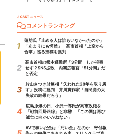
J-CAST ニュース
コメントランキング
蓮舫氏「止める人は誰もいなかったのか」
「あまりにも愕然」 高市首相「上空から
合掌」巡る投稿を批判
高市首相の熊本避難所「3分間」しか視察
せず？SNS拡散 内閣広報官「51分間」だ
と否定
片山さつき財務相「失われた28年を取り戻
す」投稿に批判 芥川賞作家「自民党の大
失政の結果だろう」
広島原爆の日、小沢一郎氏が高市政権を
「戦前回帰路線」と非難 「この国は再び
滅亡に向かいかねない」
AVで稼いだ金は「汚い金」なのか 寄付報
告への中傷にあきれる声...スリムクラブ真