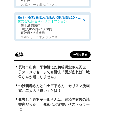
スポンサー：求人ボックス
検品・検査/高収入/日払いOK/日勤/20・30・40代活躍中/製造 工場
＞
株式会社綜合キャリアオプション
熊本県 菊陽町
時給1,800円～2,250円
正社員 / 派遣社員
スポンサー：求人ボックス
追悼
一覧を見る
長崎市出身・平和訴えた美輪明宏さん死去
ラストメッセージでも訴え「愛があれば 戦
争なんか起こりません」
つげ義春さんと白土三平さん カリスマ漫画
家、二人の「違い」とは？
死去した丹羽宇一郎さんは、経済界有数の読
書家だった 『死ぬほど読書』ベストセラー
に