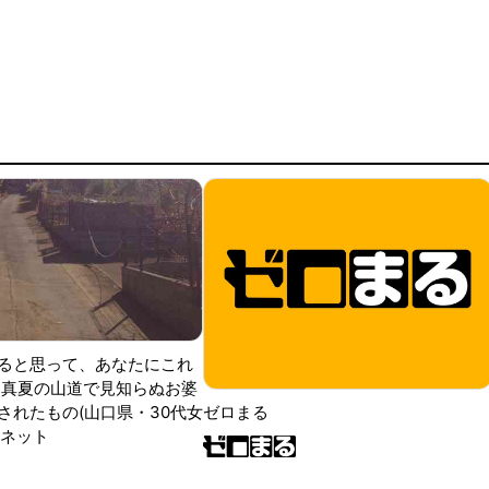
ると思って、あなたにこれ
 真夏の山道で見知らぬお婆
されたもの(山口県・30代女
ゼロまる
ンネット