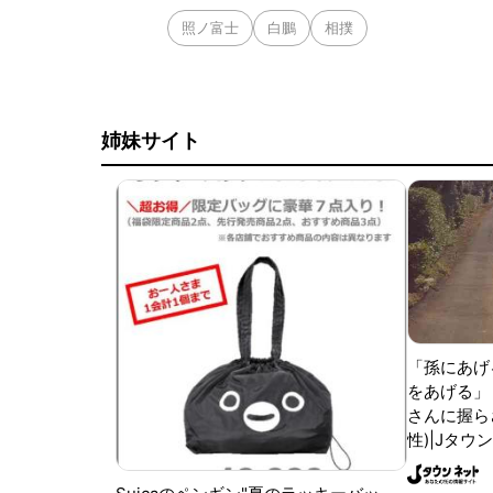
照ノ富士
白鵬
相撲
姉妹サイト
「孫にあげ
をあげる」
さんに握ら
性)|Jタウ