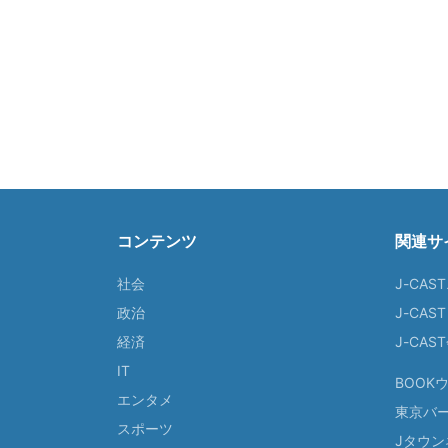
コンテンツ
関連サ
社会
J-CAS
政治
J-CAS
経済
J-CA
IT
BOOK
エンタメ
東京バ
スポーツ
Jタウン