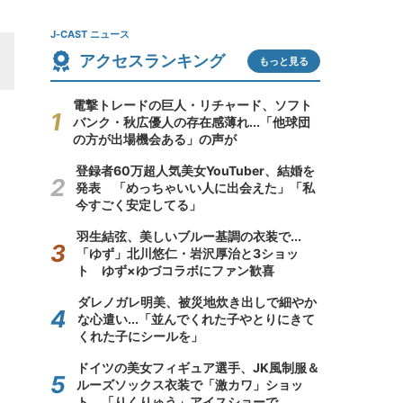
J-CAST ニュース
アクセスランキング
もっと見る
電撃トレードの巨人・リチャード、ソフト
バンク・秋広優人の存在感薄れ...「他球団
の方が出場機会ある」の声が
登録者60万超人気美女YouTuber、結婚を
発表 「めっちゃいい人に出会えた」「私
今すごく安定してる」
羽生結弦、美しいブルー基調の衣装で...
「ゆず」北川悠仁・岩沢厚治と3ショッ
ト ゆず×ゆづコラボにファン歓喜
ダレノガレ明美、被災地炊き出しで細やか
な心遣い...「並んでくれた子やとりにきて
くれた子にシールを」
ドイツの美女フィギュア選手、JK風制服＆
ルーズソックス衣装で「激カワ」ショッ
ト 「りくりゅう」アイスショーで