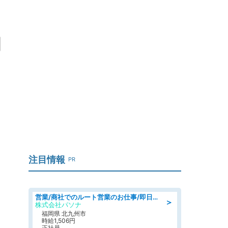
関
注目情報
PR
営業/商社でのルート営業のお仕事/即日勤務可/車通勤可/営業
＞
株式会社パソナ
福岡県 北九州市
時給1,506円
正社員