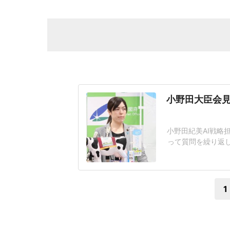
小野田大臣会見
小野田紀美AI戦略
って質問を繰り返
題となっている。
工知能基本計画の
その後の質疑応答で
1