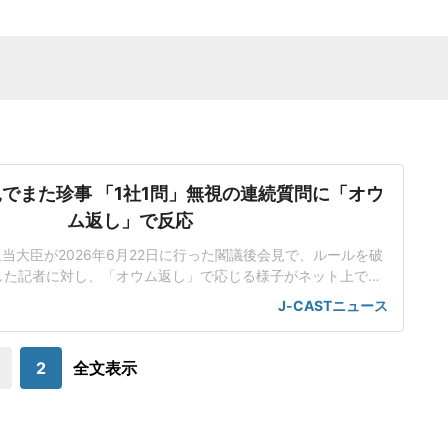
でまた珍事 「1社1問」無視の連続質問に「オウ
ム返し」で反応
担当大臣が2026年6月22日に行った閣議後会見で、ルールを破
した記者に対し、「オウム返し」で応じる様子がネット上で話
人工知能基本計画の改定素案めぐり応酬小野田氏は会見で、人
J-CASTニュース
改定素案を決定したことを報告した。話題を集めているのは、
のやり取りだった。男性記者はまず、理化学研究所(理研)が19
日に公開した「新しいスパコ
2
全文表示