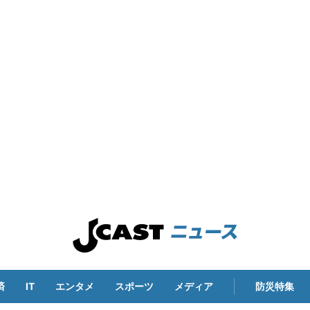
済
IT
エンタメ
スポーツ
メディア
防災特集