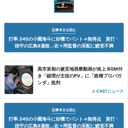
記事本文を読む
打率.345の小園海斗に好機でバント→無得点 貧打・
拙守の広島8連敗...佐々岡監督の采配に鯉党不満
高市首相の被災地視察動画が炎上 BGM付
き「総理が主役のPV」に「政権プロパガ
ンダ」批判
J-CASTニュース
記事本文を読む
打率.345の小園海斗に好機でバント→無得点 貧打・
拙守の広島8連敗...佐々岡監督の采配に鯉党不満