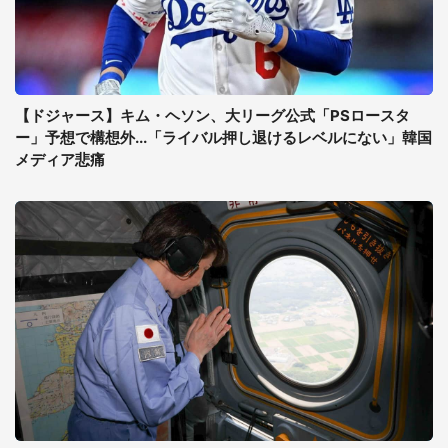
【ドジャース】キム・ヘソン、大リーグ公式「PSロースタ
ー」予想で構想外...「ライバル押し退けるレベルにない」韓国
メディア悲痛