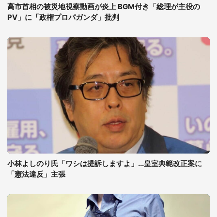
高市首相の被災地視察動画が炎上 BGM付き「総理が主役の
PV」に「政権プロパガンダ」批判
小林よしのり氏「ワシは提訴しますよ」...皇室典範改正案に
「憲法違反」主張