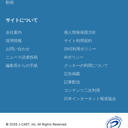
動画
サイトについて
会社案内
個人情報保護方針
採用情報
サイト利用規約
お問い合わせ
SNS利用ポリシー
ニュース読者投稿
AIポリシー
編集長からの手紙
クッキーの利用について
広告掲載
記事配信
コンテンツ二次利用
日本インターネット報道協会
© 2026 J-CAST, Inc. All Rights Reserved.