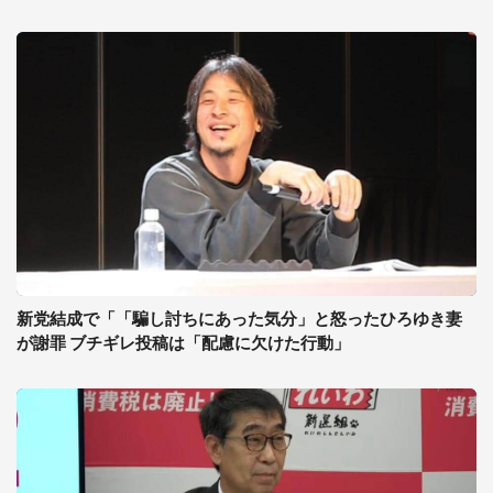
新党結成で「「騙し討ちにあった気分」と怒ったひろゆき妻
が謝罪 ブチギレ投稿は「配慮に欠けた行動」