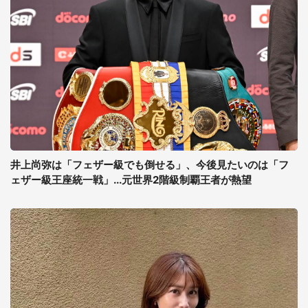
井上尚弥は「フェザー級でも倒せる」、今後見たいのは「フ
ェザー級王座統一戦」...元世界2階級制覇王者が熱望