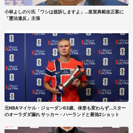
小林よしのり氏「ワシは提訴しますよ」...皇室典範改正案に
「憲法違反」主張
元NBAマイケル・ジョーダン63歳、体形も変わらず...スター
のオーラダダ漏れ サッカー・ハーランドと最強2ショット