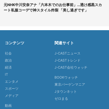
元NHK中川安奈アナ「六本木でのお仕事前」...透け感黒スカ
ート私服コーデで神スタイル炸裂 「美し過ぎです」
コンテンツ
関連サイト
社会
J-CASTニュース
政治
J-CASTトレンド
経済
J-CAST会社ウォッチ
IT
BOOKウォッチ
エンタメ
東京バーゲンマニア
スポーツ
Jタウンネット
メディア
ゼロまる
動画