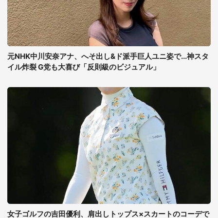
元NHK中川安奈アナ、へそ出し&ド派手巨人ユニ姿で...神スタ
イル炸裂 G党も大喜び「反則級のビジュアル」
女子ゴルフの吉田優利、肩出しトップス×スカートのコーデで