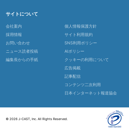
サイトについて
会社案内
個人情報保護方針
採用情報
サイト利用規約
お問い合わせ
SNS利用ポリシー
ニュース読者投稿
AIポリシー
編集長からの手紙
クッキーの利用について
広告掲載
記事配信
コンテンツ二次利用
日本インターネット報道協会
© 2026 J-CAST, Inc. All Rights Reserved.