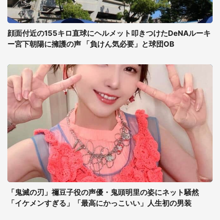
顔面付近の155キロ直球にヘルメット叩きつけたDeNAルーキ
ー宮下朝陽に擁護の声 「負けん気必要」と球団OB
「鬼滅の刃」禰豆子役の声優・鬼頭明里の姿にネット騒然
「イケメンすぎる」「最高にかっこいい」人生初の男装