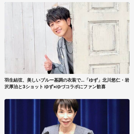
羽生結弦、美しいブルー基調の衣装で...「ゆず」北川悠仁・岩
沢厚治と3ショット ゆず×ゆづコラボにファン歓喜