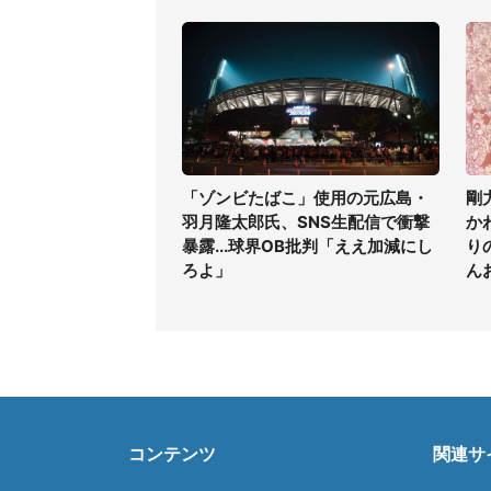
「ゾンビたばこ」使用の元広島・
剛
羽月隆太郎氏、SNS生配信で衝撃
か
暴露...球界OB批判「ええ加減にし
り
ろよ」
ん
コンテンツ
関連サ