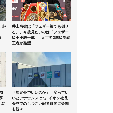
打起
井上尚弥は「フェザー級でも倒せ
.
る」、今後見たいのは「フェザー
選
級王座統一戦」...元世界2階級制覇
王者が熱望
衣
「想定外でいいのか」「戻ってい
厚
いとアナウンスは?」 イオン社長
ボに
会見でのしつこい記者質問に疑問
も続々