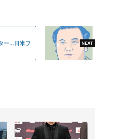
...日米フ