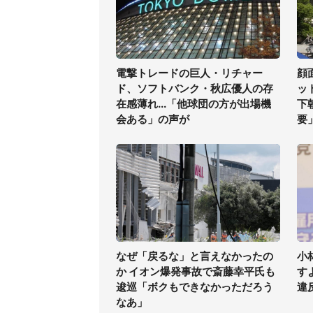
電撃トレードの巨人・リチャー
顔
ド、ソフトバンク・秋広優人の存
ッ
在感薄れ...「他球団の方が出場機
下
会ある」の声が
要
なぜ「戻るな」と言えなかったの
小
か イオン爆発事故で斎藤幸平氏も
す
逡巡「ボクもできなかっただろう
違
なあ」