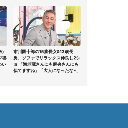
め
市川團十郎の15歳長女&13歳長
プ姿
男、ソファでリラックス仲良し2シ
わい
ョ 「海老蔵さんにも麻央さんにも
似てますね」「大人になったな~」