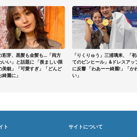
力彩芽、黒髪も金髪も...「両方
「りくりゅう」三浦璃来、「初
わいい」と話題に 「羨ましい限
てのピンヒール」&ドレスアッ
の美貌」「可愛すぎ」「どんど
に反響 「わあーー綺麗!」「か
お綺麗に」
い」
イト
サイトについて