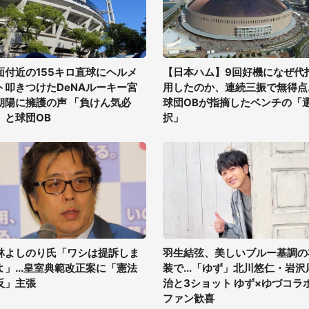
面付近の155キロ直球にヘルメ
【日本ハム】9回好機になぜ代
ト叩きつけたDeNAルーキー宮
用したのか、連続三振で無得点..
朝陽に擁護の声 「負けん気必
球団OBが指摘したベンチの「
」と球団OB
択」
林よしのり氏「ワシは提訴しま
羽生結弦、美しいブルー基調の
よ」...皇室典範改正案に「憲法
装で...「ゆず」北川悠仁・岩沢
反」主張
治と3ショット ゆず×ゆづコラ
ファン歓喜